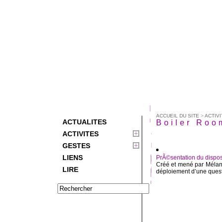
ACCUEIL DU SITE
>
ACTIVI
ACTUALITES
Boiler Roo
ACTIVITES
GESTES
LIENS
PrÃ©sentation du disposi
Créé et mené par Mélani
LIRE
déploiement d’une questi