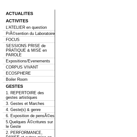
ACTUALITES
ACTIVITES
L’ATELIER en question
PrÃ©sention du Laboratoire
FOCUS
SESSIONS PRISE de
PRATIQUE & MISE en
PAROLE
Expositions/Evenements
CORPUS VIVANT
ECOSPHERE
Boiler Room
GESTES
1. REPERTOIRE des
gestes artistiques
3. Gestes et Marches
4. Geste(s) & genre
6. Exposition de pensÃ©es
5.Quelques Ã©critures sur
le Geste
2. PERFORMANCE,