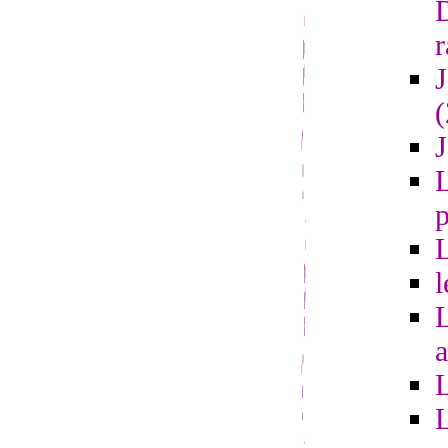
r
L
l
a
L