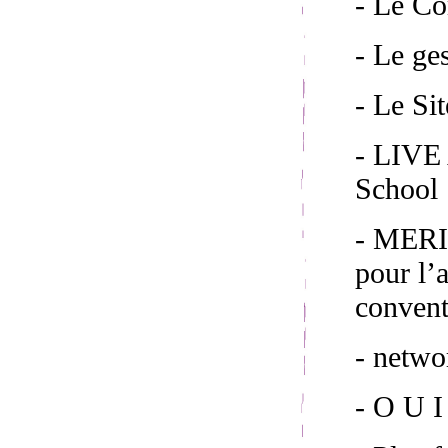
- Le C
- Le ge
- Le S
- LIVE 
School 
- MERI
pour l’
convent
- netw
- O U I