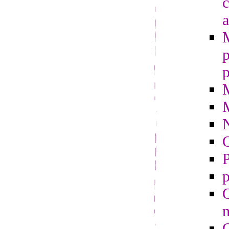
c
a
p
p
O
P
p
Q
m
Q