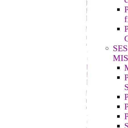
P
f
P
G
SES
MIS
P
S