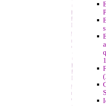
E
s
E
a
q
F
G