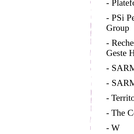
- Plate
- PSi 
Group
- Reche
Geste H
- SARM
- SAR
- Territ
- The 
- W