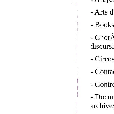
- Arts d
- Book
- ChorÃ
discurs
- Circo
- Conta
- Cont
- Docum
archive