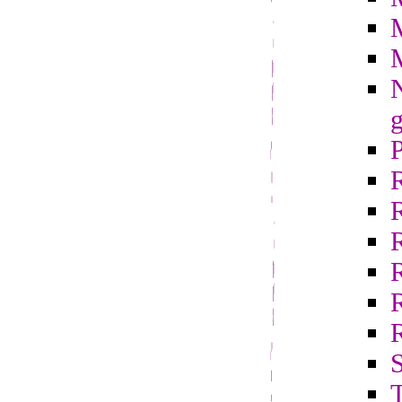
N
g
R
S
T