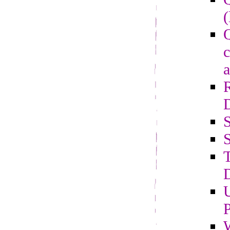
(
Q
c
a
S