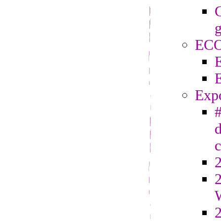
C
g
EC
Exp
#
d
2