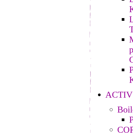
L
M
P
K
ACTIV
Boi
P
CO