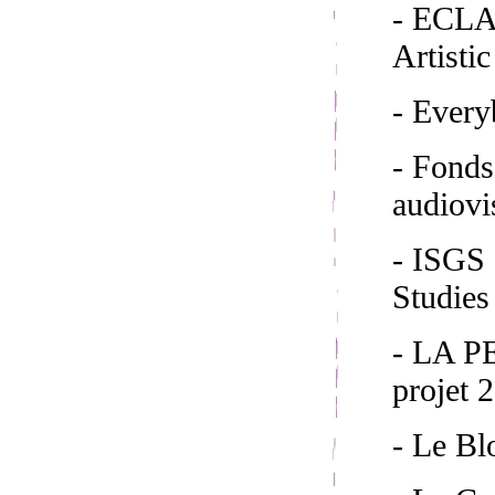
- ECLAP
Artisti
- Ever
- Fond
audiovi
- ISGS 
Studies
- LA 
projet 
- Le Bl