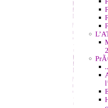
F
L’A
M
PrÃ©
.
H
c