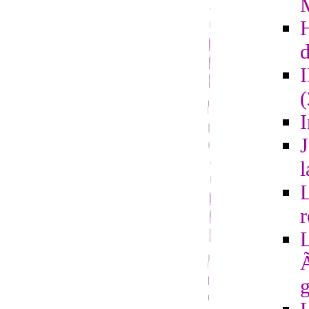
d
I
J
l
L
r
L
Ã
g