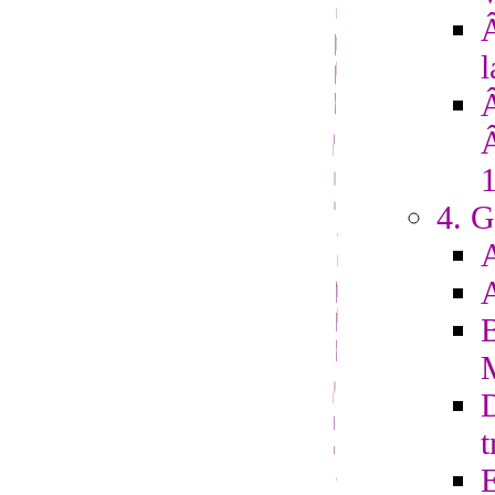
Â
l
4. G
D
t