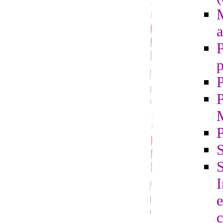
M
a
P
p
P
P
S
S
e
c