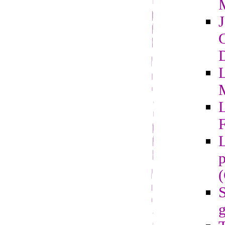
G
D
L
F
L
p
S
g