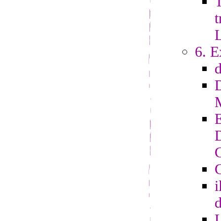
T
t
6. E
G
i
d
L