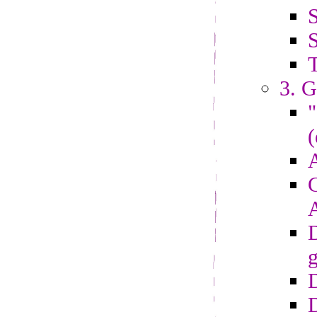
S
S
3. G
"
(
A