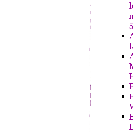
l
A
f
B
B