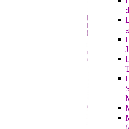
L
d
a
L
L
S
(