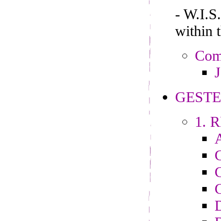
- W.I.
within 
Comp
J
GESTE
1. R
C