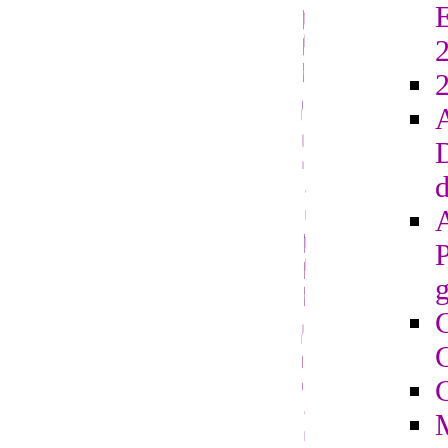
E
2
D
d
g