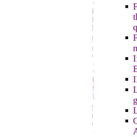
t
m
I
B
L
g
Q
A