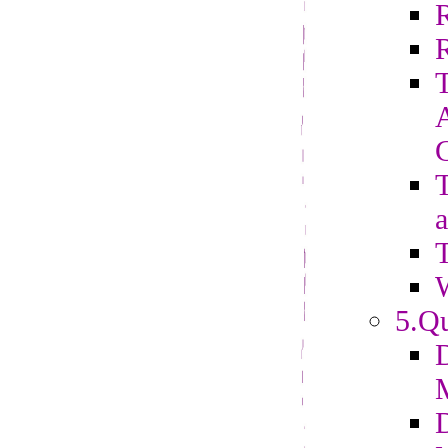
R
T
a
T
5.Qu
D