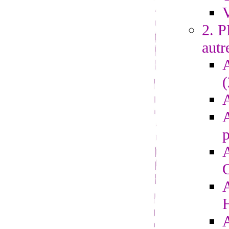
V
2. 
autr
A
A
p
A