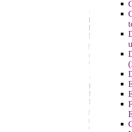
C
C
t
D
u
D
D