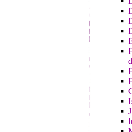
D
D
E
F
d
F
I
l