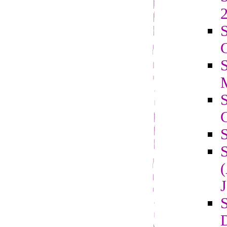
2
S
C
J