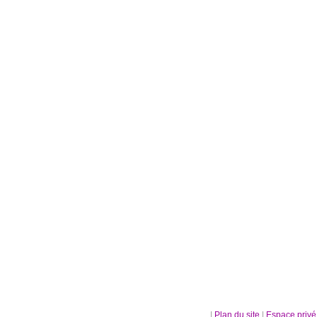
|
Plan du site
|
Espace priv