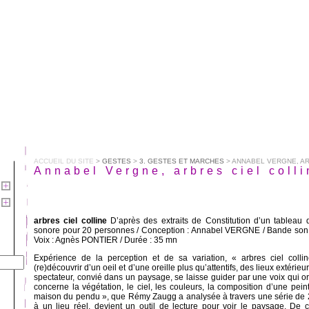
ACCUEIL DU SITE
>
GESTES
>
3. GESTES ET MARCHES
> ANNABEL VERGNE, AR
Annabel Vergne, arbres ciel colli
arbres ciel colline
D’après des extraits de Constitution d’un tableau 
sonore pour 20 personnes / Conception : Annabel VERGNE / Bande son
Voix : Agnès PONTIER / Durée : 35 mn
Expérience de la perception et de sa variation, « arbres ciel collin
(re)découvrir d’un oeil et d’une oreille plus qu’attentifs, des lieux extérieu
spectateur, convié dans un paysage, se laisse guider par une voix qui o
concerne la végétation, le ciel, les couleurs, la composition d’une pei
maison du pendu », que Rémy Zaugg a analysée à travers une série de 2
à un lieu réel, devient un outil de lecture pour voir le paysage. De c