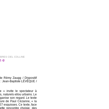
BRES CIEL COLLINE
ne
de Rémy Zaugg / Dispositif
 : Jean-Baptiste LÉVÊQUE /
e » invite le spectateur à
rs, naturels et/ou urbains. Le
rganise son regard. Le texte
nture de Paul Cézanne, « la
7 esquisses. Ce texte, face
ette rencontre choisie, des