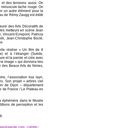
 et des tensions aussi. On
e minuscule tache rouge. On
r un autre élément pour la
eau de Rémy Zaugg est édité
ure des Arts Décoratifs de
 les metteurs en scène Jean
, Vincent Ecrepont, Patricia
lli, Jean-Christophe Boclé,
ee.
elle réalise « Un film de 8
) et à l’étranger (Suède,
ure et la parole et crée avec
 une image » qui donnera lieu
ole des Beaux-Arts de Nimes,
e, l’association lisa layn,
es. Son projet « arbres ciel
tium de Dijon – département
e de France / Le Plateau en
neux éphémère dans le Musée
itions de perception et les
6.
oiredugeste.com
|
crédits
|