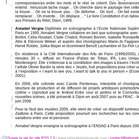
correspondances entre les mots et le réel se créent. Des dissonances
entend : minuscule tache rouge… On cherche dans le paysage réel cett
la trouve… On ne la trouve pas… On déforme… On tord… On fait existe
remplacer… On invente… On déplace… * Le livre Constitution d’un tabl
aux Presses du Réel, Dijon, 1989.
Annabel Vergne
Diplômée en scénographie à l’Ecole Nationale Supérie
Paris en 1995, Annabel Vergne collabore en tant que scénographe avec
Boillot, Célia Houdart, Clyde Chabot, Romain Bonnin, Isabelle Ronayette
Allio & Eléonore Weber, et auprès des chorégraphes Marie-Jo Faggiane
Hervé Robbe, Julika Mayer et récemment Benoît Lachambre et Su-Feh L
En résidence à la Cité Internationale des Arts de Paris (1999/2000), 
minutes 30 », diffusé en France (Palais de Tokyo, IFA, Lieu Unique
Montenegro). Elle s’intéresse à la constitution des images à travers l’écrit
l’artiste Olivier Bardin la série des « Jeudis, huit propositions pour créer
à l’exposition « I want to see you, I want to talk to you in person » (Ec
2001).
En 2006, elle cofonde avec Carole Perdereau, interprète et chorégraph
structure de production et de diffusion de projets artistiques polymorph
colline » coproduit par le festival Entre cour et jardins et le Consor
nouvelles scènes, a été présenté à Dijon en août 2007 puis au FRAC - Il
juin 2008.
Pour la Nuit des musées 2009, elle vient de créer un dispositif lumi
Zadkine à Paris. Cette proposition poursuit ses recherches sur les cond
variations entre voir et percevoir.
Annabel Vergne enseigne la scénographie à l’ENSAD à Paris depuis 200
é
|
RSS 2.0
| www.laboratoiredugeste.com |
contact@laborat