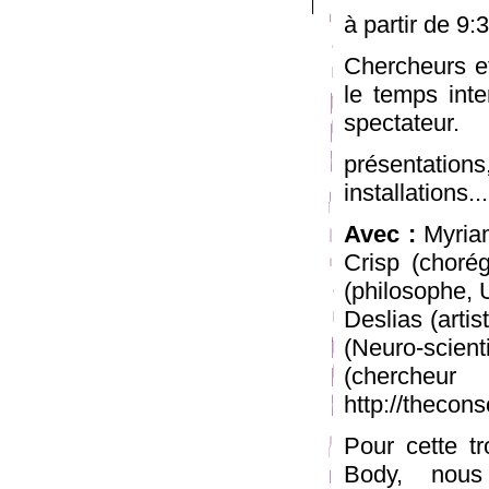
à partir de 9:
Chercheurs e
le temps inte
spectateur.
présentation
installations...
Avec :
Myriam
Crisp (chorég
(philosophe, 
Deslias (arti
(Neuro-scien
(chercheur
http://thecon
Pour cette t
Body, nous