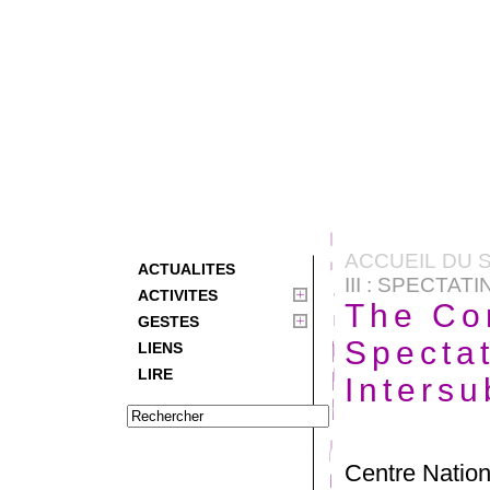
ACCUEIL DU S
ACTUALITES
III : SPECTA
ACTIVITES
The Con
GESTES
Specta
LIENS
LIRE
Intersu
Centre Nation