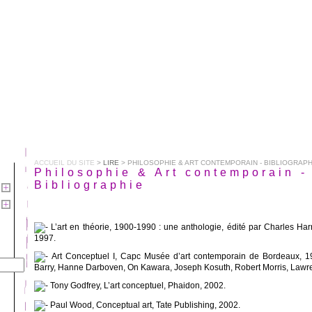
ACCUEIL DU SITE
>
LIRE
> PHILOSOPHIE & ART CONTEMPORAIN - BIBLIOGRAPH
Philosophie & Art contemporain -
Bibliographie
L’art en théorie, 1900-1990 : une anthologie, édité par Charles Ha
1997.
Art Conceptuel I, Capc Musée d’art contemporain de Bordeaux, 1
Barry, Hanne Darboven, On Kawara, Joseph Kosuth, Robert Morris, Lawr
Tony Godfrey, L’art conceptuel, Phaidon, 2002.
Paul Wood, Conceptual art, Tate Publishing, 2002.