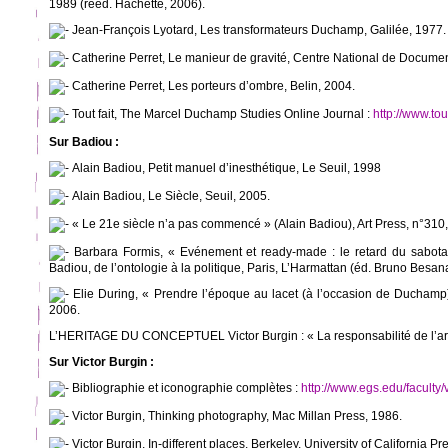
1989 (rééd. Hachette, 2006).
Jean-François Lyotard, Les transformateurs Duchamp, Galilée, 1977.
Catherine Perret, Le manieur de gravité, Centre National de Docume
Catherine Perret, Les porteurs d’ombre, Belin, 2004.
Tout fait, The Marcel Duchamp Studies Online Journal :
http://www.tou
Sur Badiou :
Alain Badiou, Petit manuel d’inesthétique, Le Seuil, 1998
Alain Badiou, Le Siècle, Seuil, 2005.
« Le 21e siècle n’a pas commencé » (Alain Badiou), Art Press, n°310
Barbara Formis, « Evénement et ready-made : le retard du sabotag
Badiou, de l’ontologie à la politique, Paris, L’Harmattan (éd. Bruno Besana
Elie During, « Prendre l’époque au lacet (à l’occasion de Duchamp) 
2006.
L’HERITAGE DU CONCEPTUEL Victor Burgin : « La responsabilité de l’art
Sur Victor Burgin :
Bibliographie et iconographie complètes :
http://www.egs.edu/faculty/
Victor Burgin, Thinking photography, Mac Millan Press, 1986.
Victor Burgin, In-different places, Berkeley, University of California Pr