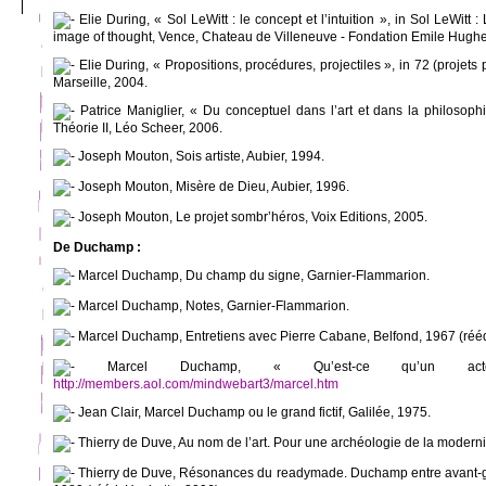
Elie During, « Sol LeWitt : le concept et l’intuition », in Sol LeWitt
image of thought, Vence, Chateau de Villeneuve - Fondation Emile Hughe
Elie During, « Propositions, procédures, projectiles », in 72 (projets
Marseille, 2004.
Patrice Maniglier, « Du conceptuel dans l’art et dans la philosophi
Théorie II, Léo Scheer, 2006.
Joseph Mouton, Sois artiste, Aubier, 1994.
Joseph Mouton, Misère de Dieu, Aubier, 1996.
Joseph Mouton, Le projet sombr’héros, Voix Editions, 2005.
De Duchamp :
Marcel Duchamp, Du champ du signe, Garnier-Flammarion.
Marcel Duchamp, Notes, Garnier-Flammarion.
Marcel Duchamp, Entretiens avec Pierre Cabane, Belfond, 1967 (réé
Marcel Duchamp, « Qu’est-ce qu’un act
http://members.aol.com/mindwebart3/marcel.htm
Jean Clair, Marcel Duchamp ou le grand fictif, Galilée, 1975.
Thierry de Duve, Au nom de l’art. Pour une archéologie de la modernit
Thierry de Duve, Résonances du readymade. Duchamp entre avant-ga