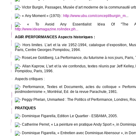
Victor Burgin, Passages, Musée d’art moderne de la communauté urba
« Any Moment » (1970) :
http://www.ubu.com/concept/burgin_m
...
« To Avoid Any Essentialist Idea Of "The Arti
http://www.ideamagazine.ro/index.ph...
AGIR /PERFORMANCES Aspects historiques :
Hors limites. L’art et la vie 1952-1994, catalogue d’exposition, Mu
Paris, Centre Georges Pompidou, 1994.
RoseLee Goldberg, La Performance, du futurisme à nos jours, Paris
Allan Kaprow, L’art et la vie confondus, textes réunis par Jeff Kelley
Pompidou, Paris, 1996.
Aspects critiques :
Performance, Textes et Documents, actes du colloque « Performanc
postmodernisme », Montréal, Ed. de la revue Parachute, 1981.
Peggy Phelan, Unmarked : The Politics of Performance, Londres, Rou
PRATIQUES
Dominique Figarella, Edition Le Quartier - ESBAMA, 2005.
Catherine Perret, « La peinture en pratique Andy Sport », in Dominique 
Dominique Figarella, « Entretien avec Dominique Abensour », in Domin