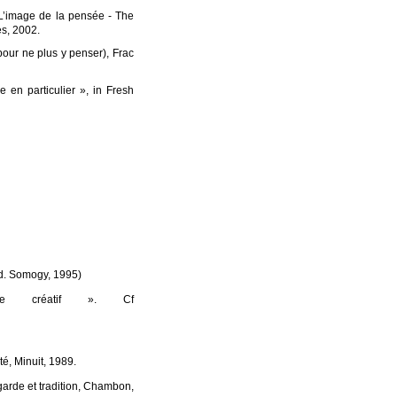
 : L’image de la pensée - The
s, 2002.
 pour ne plus y penser), Frac
e en particulier », in Fresh
d. Somogy, 1995)
e créatif ». Cf
é, Minuit, 1989.
rde et tradition, Chambon,