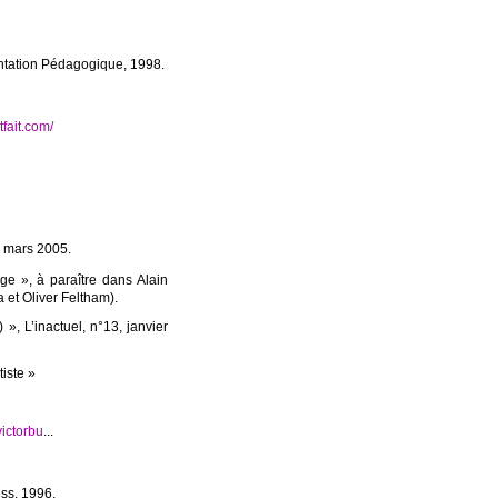
ntation Pédagogique, 1998.
tfait.com/
, mars 2005.
e », à paraître dans Alain
 et Oliver Feltham).
», L’inactuel, n°13, janvier
iste »
victorbu
...
ess, 1996.