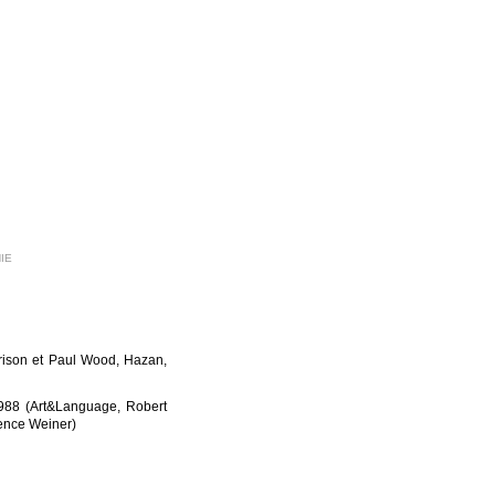
IE
rrison et Paul Wood, Hazan,
988 (Art&Language, Robert
ence Weiner)