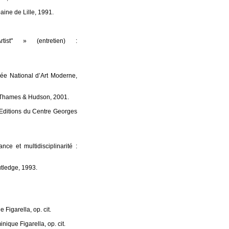
ine de Lille, 1991.
st" » (entretien) :
sée National d’Art Moderne,
, Thames & Hudson, 2001.
, Editions du Centre Georges
e et multidisciplinarité :
tledge, 1993.
Figarella, op. cit.
ique Figarella, op. cit.