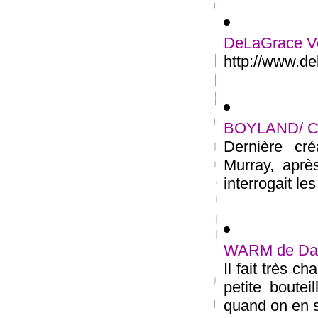
DeLaGrace Vol
http://www.de
BOYLAND/ Co
Dernière cr
Murray, apr
interrogait les
WARM de Da
Il fait très c
petite boutei
quand on en so