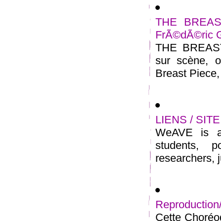
THE BREAST 
FrÃ©dÃ©ric 
THE BREAST 
sur scène, o
Breast Piece, 
LIENS / SITE
WeAVE is a 
students, p
researchers, j
Reproduction
Cette Choréog