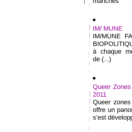
manches
IM/ MUNE
IM/MUNE F
BIOPOLITIQ
à chaque mo
de (...)
Queer Zones 
2011
Queer zones 3
offre un pano
s’est développ