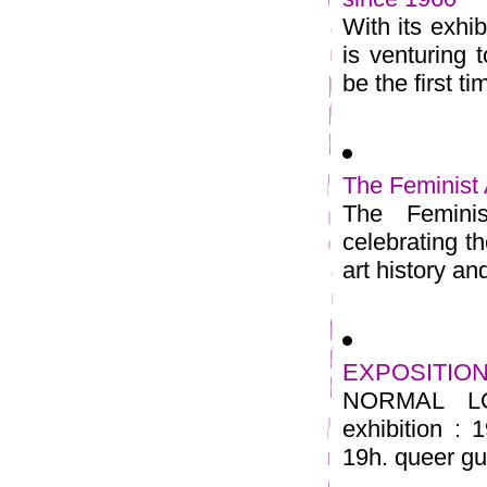
With its exhi
is venturing t
be the first tim
The Feminist 
The Feminis
celebrating t
art history an
EXPOSITIO
NORMAL LOV
exhibition : 
19h. queer gui