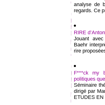
analyse de br
regards. Ce pr
RIRE d’Anton
Jouant avec 
Baehr interpr
rire proposées
F***ck my b
politiques qu
Séminaire thé
dirigé par 
ETUDES EN S