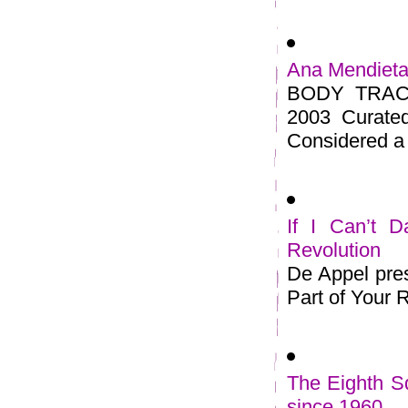
Ana Mendieta
BODY TRACKS
2003 Curate
Considered a 
If I Can’t 
Revolution
De Appel pres
Part of Your Re
The Eighth Sq
since 1960