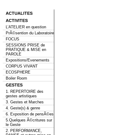
ACTUALITES
ACTIVITES
L’ATELIER en question
PrÃ©sention du Laboratoire
FOCUS
SESSIONS PRISE de
PRATIQUE & MISE en
PAROLE
Expositions/Evenements
CORPUS VIVANT
ECOSPHERE
Boiler Room
GESTES
1. REPERTOIRE des
gestes artistiques
3. Gestes et Marches
4. Geste(s) & genre
6. Exposition de pensÃ©es
5.Quelques Ã©critures sur
le Geste
2. PERFORMANCE,