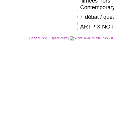
filmées lor
Contemporary
+ débat / que
ARTPIX NOT
|
Plan du site
|
Espace privé
|
RSS 2.0