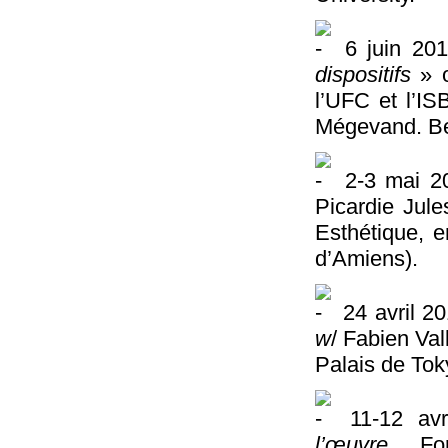
6 juin 201
dispositifs
» o
l’UFC et l’I
Mégevand. B
2-3 mai 2
Picardie Jul
Esthétique, e
d’Amiens).
24 avril 2
w
/ Fabien Val
Palais de Tok
11-12 avr
l’œuvre
. For