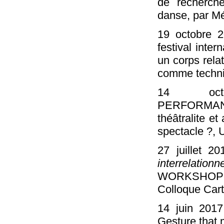
de recherch
danse, par M
19 octobre 
festival inter
un corps relat
comme techn
14 oct
PERFORMAN
théâtralite et
spectacle ?, 
27 juillet 2
interrelationn
WORKSHOP c
Colloque Carte
14 juin 2017
Gesture that 