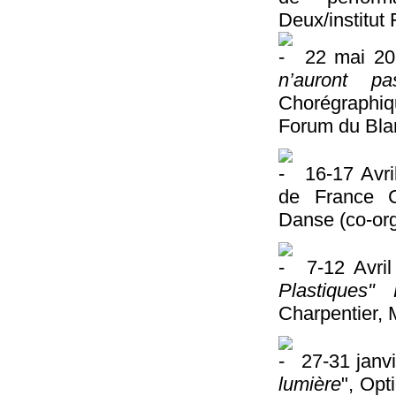
Deux/institut 
22 mai 201
n’auront pa
Chorégraphiq
Forum du Bla
16-17 Avri
de France C
Danse (co-org
7-12 Avri
Plastiques"
Charpentier, 
27-31 janv
lumière
", Opt