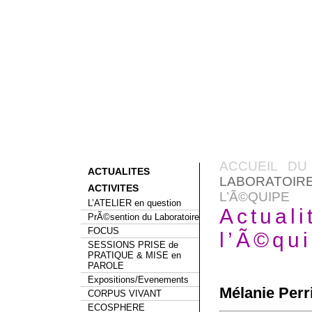
ACCUEIL DU
ACTUALITES
LABORATOIR
ACTIVITES
L’Ã©QUIPE
L’ATELIER en question
Actual
PrÃ©sention du Laboratoire
FOCUS
l’Ã©qu
SESSIONS PRISE de
PRATIQUE & MISE en
PAROLE
Expositions/Evenements
Mélanie Perri
CORPUS VIVANT
ECOSPHERE