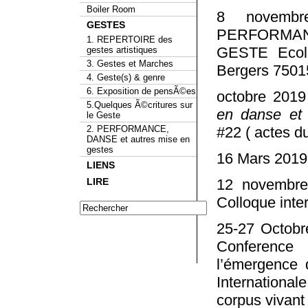
Boiler Room
8 novemb
GESTES
PERFORMAN
1. REPERTOIRE des
GESTE Ecole
gestes artistiques
3. Gestes et Marches
Bergers 7501
4. Geste(s) & genre
6. Exposition de pensÃ©es
octobre 2019
5.Quelques Ã©critures sur
en danse et
le Geste
2. PERFORMANCE,
#22 ( actes d
DANSE et autres mise en
gestes
16 Mars 201
LIENS
LIRE
12 novembre
Colloque inte
25-27 Octobr
Conference 
l’émergence 
Internationa
corpus vivant