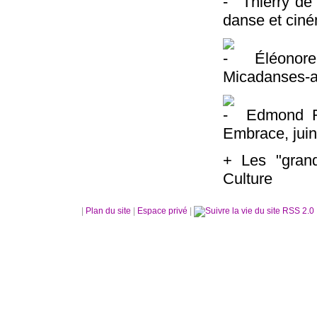
Thierry de
danse et ciné
Éléonore 
Micadanses-a
Edmond Rus
Embrace, jui
+ Les "grand
Culture
|
Plan du site
|
Espace privé
|
RSS 2.0