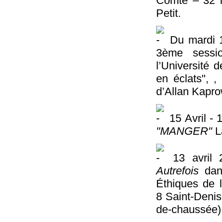
Comté – 32 
Petit.
Du mardi 17
3ème sessi
l’Université
en éclats", ,
d’Allan Kapro
15 Avril - 
"MANGER"
L
13 avril 
Autrefois
dans
Éthiques de 
8 Saint-Denis
de-chaussée)