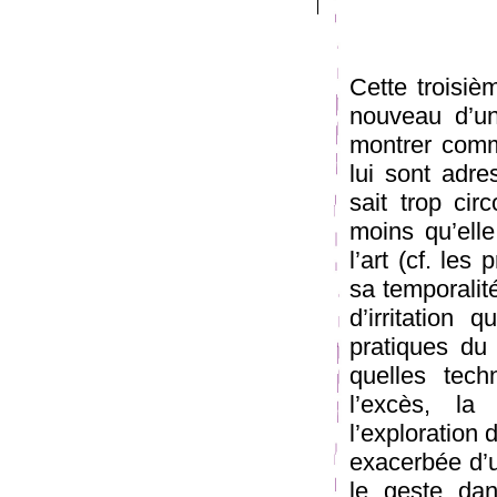
Cette troisiè
nouveau d’un
montrer comme
lui sont adr
sait trop circ
moins qu’ell
l’art (cf. le
sa temporalit
d’irritation 
pratiques du 
quelles tec
l’excès, la
l’exploration d
exacerbée d’u
le geste dan