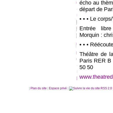
écho au thème
départ de Par
• • • Le corps/
Entrée libr
Morquin : chr
• • • Réécout
Théâtre de l
Paris RER B :
50 50
www.theatred
|
Plan du site
|
Espace privé
|
RSS 2.0