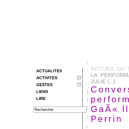
ACCUEIL DU 
ACTUALITES
LA PERFORM
ACTIVITES
JULIE (...)
GESTES
Convers
LIENS
perfor
LIRE
GaÃ« ll
Perrin