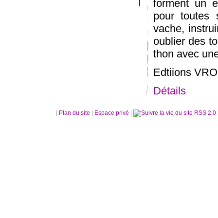
forment un e
pour toutes 
vache, instru
oublier des t
thon avec un
Edtiions V
Détails
|
Plan du site
|
Espace privé
|
RSS 2.0