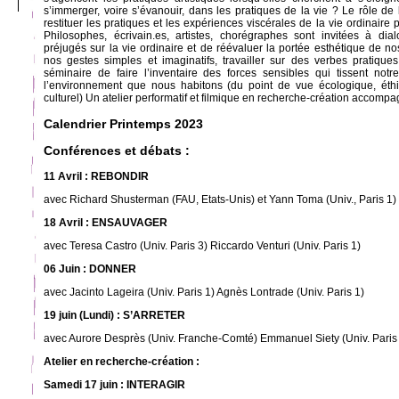
s’immerger, voire s’évanouir, dans les pratiques de la vie ? Le rôle de 
restituer les pratiques et les expériences viscérales de la vie ordinaire 
Philosophes, écrivain.es, artistes, chorégraphes sont invitées à dia
préjugés sur la vie ordinaire et de réévaluer la portée esthétique de no
nos gestes simples et imaginatifs, travailler sur des verbes pratique
séminaire de faire l’inventaire des forces sensibles qui tissent notre
l’environnement que nous habitons (du point de vue écologique, éthiqu
culturel) Un atelier performatif et filmique en recherche-création accompa
Calendrier Printemps 2023
Conférences et débats :
11 Avril : REBONDIR
avec Richard Shusterman (FAU, Etats-Unis) et Yann Toma (Univ., Paris 1)
18 Avril : ENSAUVAGER
avec Teresa Castro (Univ. Paris 3) Riccardo Venturi (Univ. Paris 1)
06 Juin : DONNER
avec Jacinto Lageira (Univ. Paris 1) Agnès Lontrade (Univ. Paris 1)
19 juin (Lundi) : S’ARRETER
avec Aurore Desprès (Univ. Franche-Comté) Emmanuel Siety (Univ. Paris
Atelier en recherche-création :
Samedi 17 juin : INTERAGIR