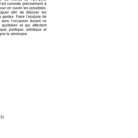
l’art consiste précisément à
pour en ouvrir les possibles.
loguer afin de déjouer les
s gestes. Faire l’analyse de
s sera l’occasion durant ce
 quotidien et qui affectent
e, politique, artistique et
gne le séminaire.
 3)