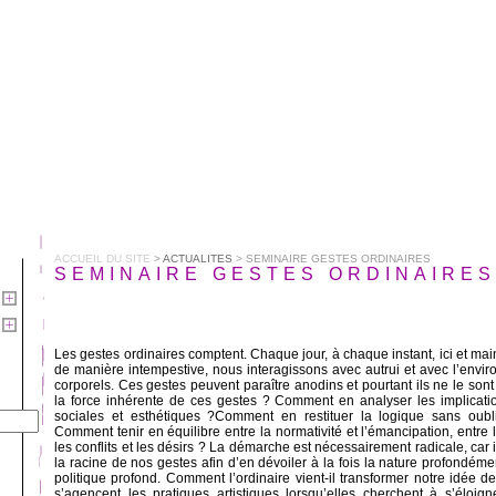
ACCUEIL DU SITE
>
ACTUALITES
> SEMINAIRE GESTES ORDINAIRES
SEMINAIRE GESTES ORDINAIRES
Les gestes ordinaires comptent. Chaque jour, à chaque instant, ici et ma
de manière intempestive, nous interagissons avec autrui et avec l’env
corporels. Ces gestes peuvent paraître anodins et pourtant ils ne le s
la force inhérente de ces gestes ? Comment en analyser les implicatio
sociales et esthétiques ?Comment en restituer la logique sans oubl
Comment tenir en équilibre entre la normativité et l’émancipation, entre le
les conflits et les désirs ? La démarche est nécessairement radicale, car i
la racine de nos gestes afin d’en dévoiler à la fois la nature profondéme
politique profond. Comment l’ordinaire vient-il transformer notre idée 
s’agencent les pratiques artistiques lorsqu’elles cherchent à s’éloi