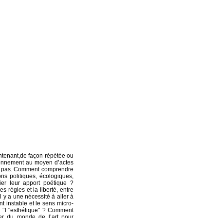
intenant,de façon répétée ou
ironnement au moyen d’actes
ont pas. Comment comprendre
ns politiques, écologiques,
ier leur apport poétique ?
s règles et la liberté, entre
l y a une nécessité à aller à
nt instable et le sens micro-
de °l "esthétique" ? Comment
gner du monde de l’art pour