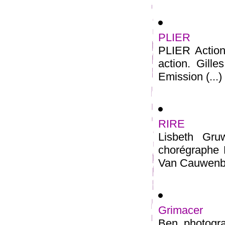
PLIER
PLIER Action 
action. Gille
Emission (...)
RIRE
Lisbeth Gr
chorégraphe 
Van Cauwenber
Grimacer
Ben, photogr