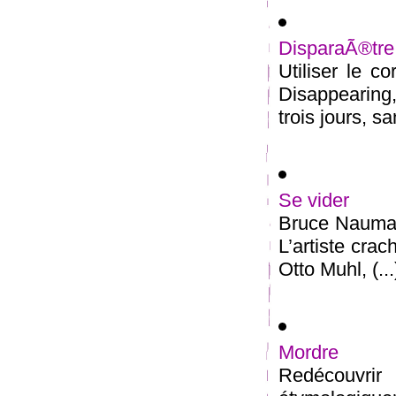
DisparaÃ®tre
Utiliser le c
Disappearing
trois jours, sa
Se vider
Bruce Nauman,
L’artiste cra
Otto Muhl, (...
Mordre
Redécouvrir