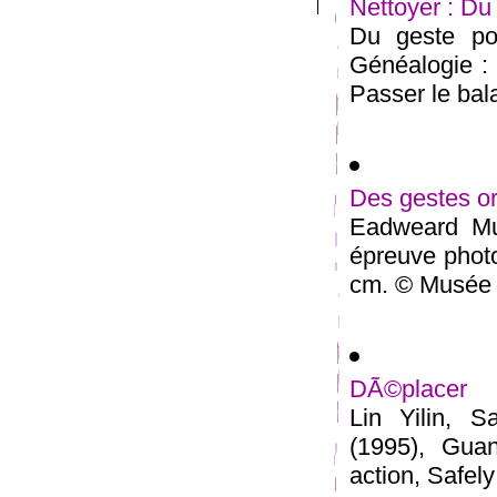
Nettoyer : Du
Du geste pol
Généalogie :
Passer le bala
Des gestes or
Eadweard Mu
épreuve photo
cm. © Musée 
DÃ©placer
Lin Yilin, 
(1995), Guan
action, Safely