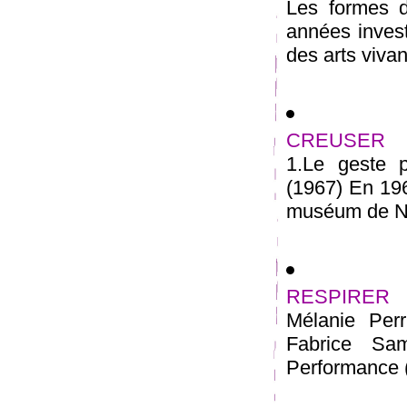
Les formes d
années invest
des arts vivant
CREUSER
1.Le geste 
(1967) En 196
muséum de New
RESPIRER
Mélanie Perr
Fabrice Sa
Performance (