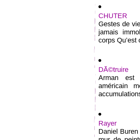
CHUTER
Gestes de vie
jamais immo
corps Qu’est c
DÃ©truire
Arman est u
américain m
accumulations 
Rayer
Daniel Buren 
mur de peint