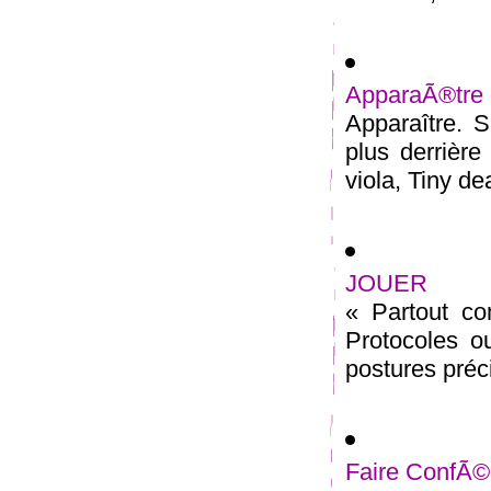
ApparaÃ®tre
Apparaître. S
plus derrière
viola, Tiny dea
JOUER
« Partout co
Protocoles ou
postures précis
Faire ConfÃ©r