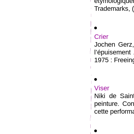
étymologiqu
Trademarks, (
Crier
Jochen Gerz,«
l’épuisement
1975 : Freeing
Viser
Niki de Sain
peinture. Conc
cette performa