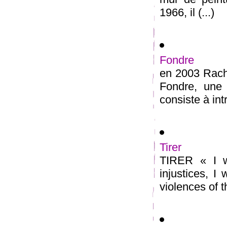
1966, il (...)
Fondre
en 2003 Rache
Fondre, une 
consiste à int
Tirer
TIRER « I wa
injustices, I
violences of th