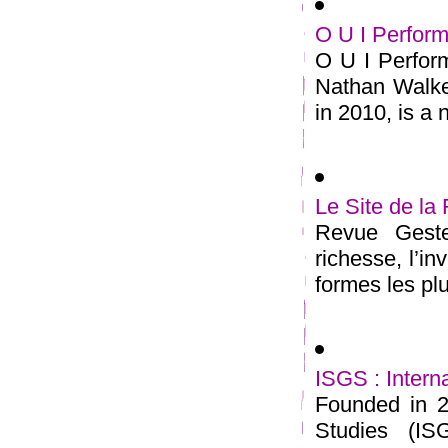
O U I Perfor
O U I Perfor
Nathan Walke
in 2010, is a no
Le Site de 
Revue Geste
richesse, l’i
formes les plu
ISGS : Intern
Founded in 20
Studies (ISG