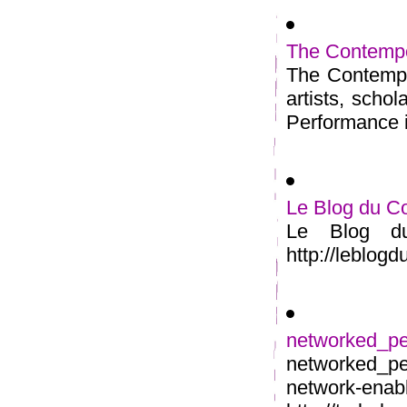
The Contempo
The Contempo
artists, scho
Performance is
Le Blog du C
Le Blog du
http://leblog
networked_p
networked_p
networ