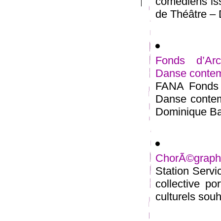
comédiens iss
de Théâtre – 
Fonds d’Arc
Danse conte
FANA Fonds d
Danse contem
Dominique Bag
ChorÃ©graphie
Station Servi
collective po
culturels souh