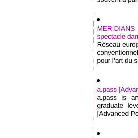
MERIDIANS 
spectacle dan
Réseau europé
conventionn
pour l’art du 
a.pass [Adva
a.pass is an
graduate lev
[Advanced Per