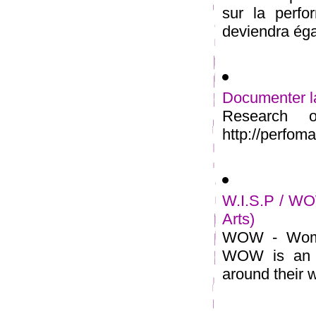
sur la perfor
deviendra égal
Documenter la
Research 
http://perfoma
W.I.S.P / WO
Arts)
WOW - Women
WOW is an o
around their w