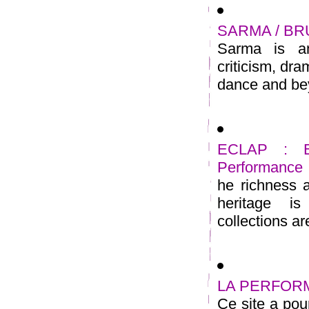
SARMA / B
Sarma is an 
criticism, dra
dance and bey
ECLAP : Eur
Performance
he richness 
heritage i
collections ar
LA PERFORMA
Ce site a pour