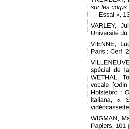
sur les corps 
— Essai », 135
VARLEY, Jul
Université d
VIENNE, Lu
Paris : Cerf, 
VILLENEUVE,
spécial de la
WETHAL, Torg
vocale [Odin 
Holstebro : O
italiana, « 
vidéocassette
WIGMAN, Mar
Papiers, 101 