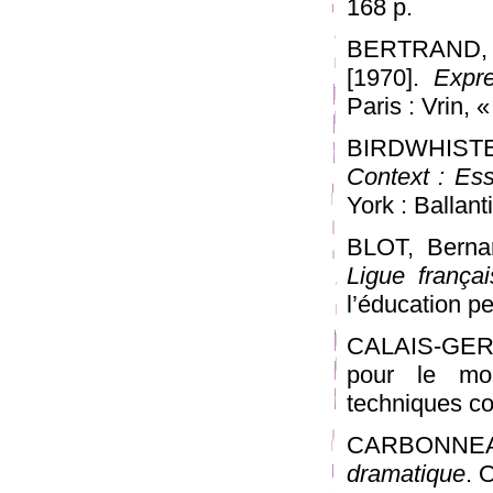
168 p.
BERTRAND, 
[1970].
Expre
Paris : Vrin, 
BIRDWHISTE
Context : Es
York : Ballan
BLOT, Berna
Ligue frança
l’éducation p
CALAIS-GERM
pour le mou
techniques corp
CARBONNEAU,
dramatique
. 