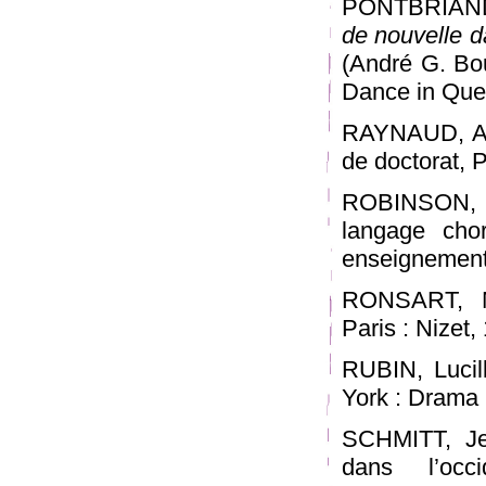
PONTBRIAND,
de nouvelle d
(André G. Bo
Dance in Queb
RAYNAUD, Al
de doctorat, Pa
ROBINSON, 
langage chor
enseignement
RONSART, M
Paris : Nizet,
RUBIN, Lucil
York : Drama 
SCHMITT, Je
dans l’occ