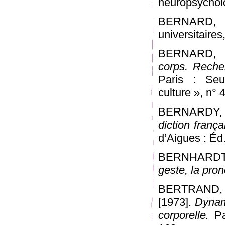
neuropsycholo
BERNARD, M
universitaires
BERNARD, M
corps. Reche
Paris : Seu
culture », n° 
BERNARDY, 
diction franç
d’Aigues : Éd.
BERNHARDT,
geste, la pron
BERTRAND, 
[1973].
Dynami
corporelle.
Pa