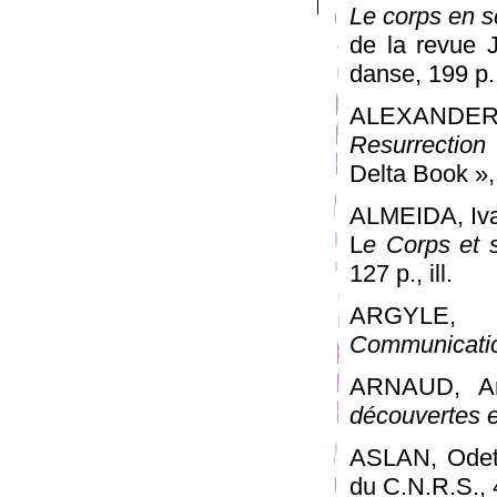
Le corps en sc
de la revue J
danse, 199 p., 
ALEXANDER
Resurrection
Delta Book »,
ALMEIDA, Iva
L
e Corps et s
127 p., ill.
ARGYLE, 
Communicatio
ARNAUD, An
découvertes e
ASLAN, Odet
du C.N.R.S., 4