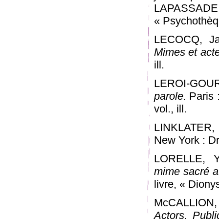
LAPASSADE, G
« Psychothèqu
LECOCQ, Jac
Mimes et acte
ill.
LEROI-GOURH
parole.
Paris :
vol., ill.
LINKLATER, K
New York : Dr
LORELLE, Y
mime sacré a
livre, « Diony
McCALLION,
Actors, Publ