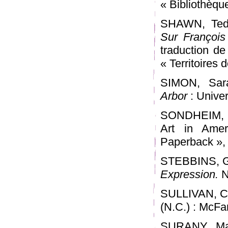
« Bibliothèque
SHAWN, Ted
Sur François
traduction de
« Territoires 
SIMON, Sar
Arbor
: Univer
SONDHEIM, A
Art in Ame
Paperback », 
STEBBINS, Ge
Expression.
N
SULLIVAN, Cl
(N.C.) : McFar
SURANY, Ma