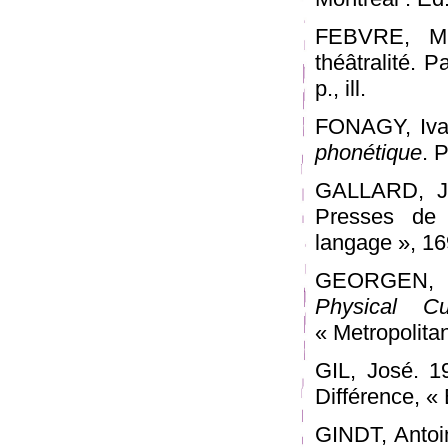
FEBVRE, Mi
théâtralité. P
p., ill.
FONAGY, Iva
phonétique
. 
GALLARD, Je
Presses de 
langage », 16
GEORGEN, E
Physical Cu
« Metropolitan
GIL, José. 1
Différence, « 
GINDT, Antoi