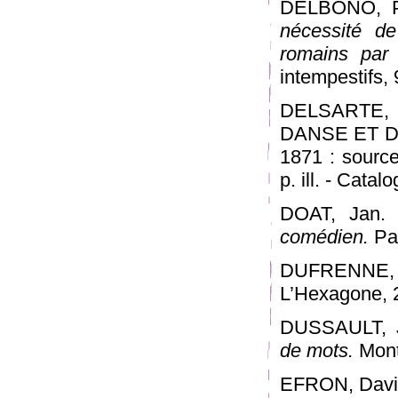
DELBONO, P
nécessité de
romains par
intempestifs, 
DELSARTE, 
DANSE ET DE
1871 : sourc
p. ill. - Catal
DOAT, Jan. 
comédien.
Par
DUFRENNE, Mi
L’Hexagone, 
DUSSAULT, J
de mots.
Montr
EFRON, David