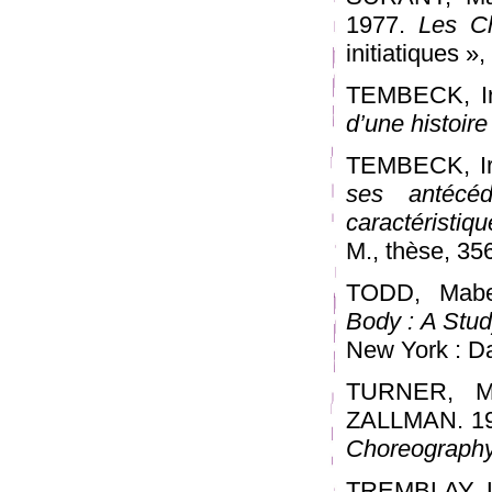
1977.
Les Ch
initiatiques »,
TEMBECK, Ir
d’une histoir
TEMBECK, Ir
ses antécéd
caractéristiqu
M., thèse, 356 
TODD, Mabe
Body : A Stu
New York : Dan
TURNER, Ma
ZALLMAN. 1
Choreography
TREMBLAY, L