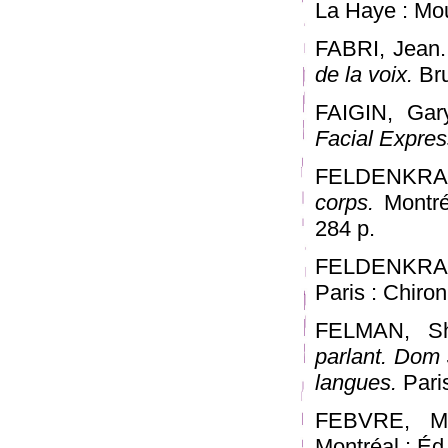
La Haye : Mou
FABRI, Jean
de la voix.
Bru
FAIGIN, Gar
Facial Expres
FELDENKRAIS
corps.
Montréa
284 p.
FELDENKRAIS,
Paris : Chiron
FELMAN, Sh
parlant. Dom 
langues.
Paris
FEBVRE, Mi
Montréal : Éd.