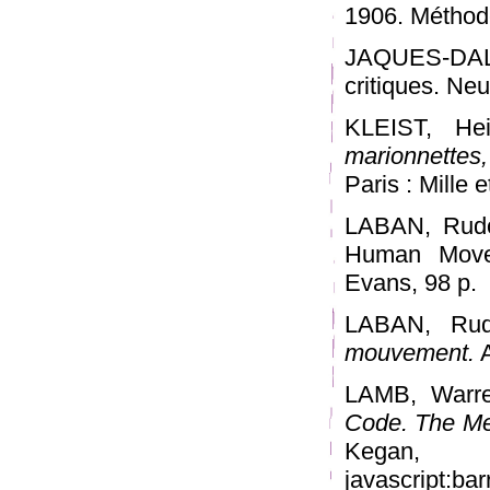
1906. Méthode
JAQUES-DALC
critiques. Neu
KLEIST, He
marionnettes,
Paris : Mille et
LABAN, Rudol
Human Move
Evans, 98 p.
LABAN, Rud
mouvement.
A
LAMB, Warre
Code. The Me
Kega
javascript:bar