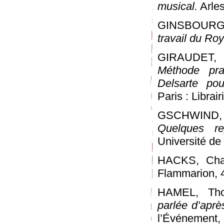
musical.
Arles
GINSBOURGE
travail du Roy
GIRAUDET, 
Méthode pra
Delsarte pou
Paris : Librai
GSCHWIND, 
Quelques re
Université de
HACKS, Cha
Flammarion, 49
HAMEL, Tho
parlée d’aprè
l’Événement