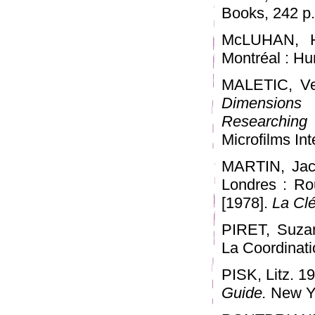
Books, 242 p., 
McLUHAN, He
Montréal : Hu
MALETIC, Ve
Dimensions
Researching
Microfilms Inte
MARTIN, Jac
Londres : R
[1978].
La Clé
PIRET, Suza
La Coordinati
PISK, Litz. 1
Guide.
New Yor