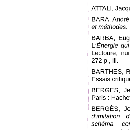
ATTALI, Jacq
BARA, André
et méthodes.
BARBA, Euge
L
’Énergie qui
Lectoure, nu
272 p., ill.
BARTHES, Rol
Essais critiqu
BERGÈS, Je
Paris : Hache
BERGÈS, Jea
d’imitation 
schéma corp