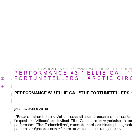
ACCUEIL DU SITE
>
ACTUALITES
> PERFORMANCE #3 / ELLIE GA : "THE FORTUN
PERFORMANCE #3 / ELLIE GA : 
FORTUNETELLERS : ARCTIC CIR
PERFORMANCE #3 / ELLIE GA : "THE FORTUNETELLERS :
jeudi 14 avril à 20:00
L’Espace culturel Louis Vuitton poursuit son programme de perfo
l’exposition "Ailleurs" en invitant Ellie Ga, artiste new-yorkaise, à 
performance "The Fortunetellers", carnet de bord combinant photographie
pendant le séjour de l’artiste à bord du voilier polaire Tara, en 2007.