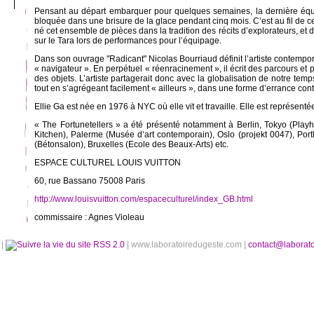
Pensant au départ embarquer pour quelques semaines, la dernière équi
bloquée dans une brisure de la glace pendant cinq mois. C’est au fil de c
né cet ensemble de pièces dans la tradition des récits d’explorateurs, et 
sur le Tara lors de performances pour l’équipage.
Dans son ouvrage "Radicant" Nicolas Bourriaud définit l’artiste contemp
« navigateur ». En perpétuel « réenracinement », il écrit des parcours et 
des objets. L’artiste partagerait donc avec la globalisation de notre tem
tout en s’agrégeant facilement « ailleurs », dans une forme d’errance con
Ellie Ga est née en 1976 à NYC où elle vit et travaille. Elle est représent
« The Fortunetellers » a été présenté notamment à Berlin, Tokyo (Pla
Kitchen), Palerme (Musée d’art contemporain), Oslo (projekt 0047), Por
(Bétonsalon), Bruxelles (Ecole des Beaux-Arts) etc.
ESPACE CULTUREL LOUIS VUITTON
60, rue Bassano 75008 Paris
http://www.louisvuitton.com/espaceculturel/index_GB.html
commissaire : Agnes Violeau
é
|
RSS 2.0
| www.laboratoiredugeste.com |
contact@laborat