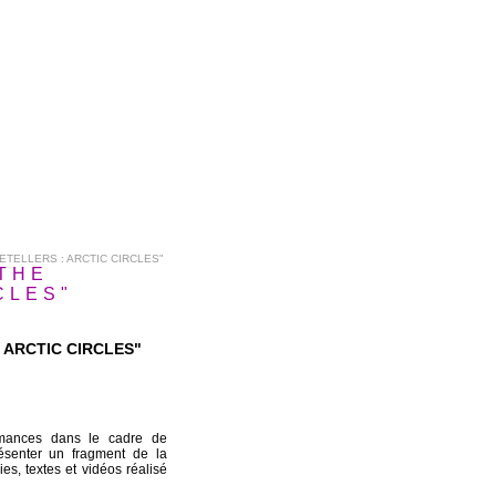
ETELLERS : ARCTIC CIRCLES"
"THE
CLES"
 ARCTIC CIRCLES"
rmances dans le cadre de
présenter un fragment de la
s, textes et vidéos réalisé