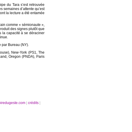
pe du Tara s’est retrouvée
es semaines d’attente qu’est
dont la lecture a été entamée
orain comme « sémionaute »,
produit des signes plutôt que
ps la capacité à se déraciner
tinue.
ée par Bureau (NY).
yhouse), New-York (PS1, The
tland, Oregon (PNDA), Paris
oiredugeste.com
|
crédits
|