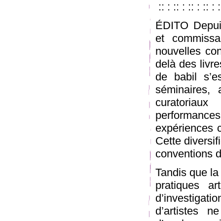
:: : :: : :: : :: : :
ÉDITO Depuis 
et commissa
nouvelles con
delà des livre
de babil s’e
séminaires, a
curatoriau
performance
expériences c
Cette diversif
conventions du
Tandis que la
pratiques ar
d’investigat
d’artistes n