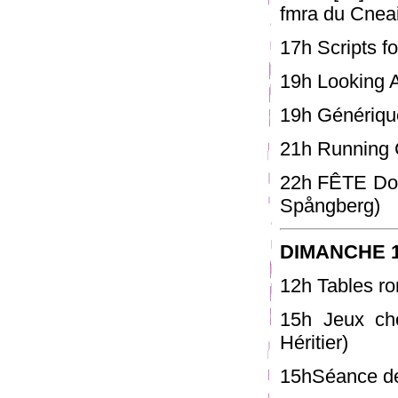
fmra du Cnea
17h Scripts fo
19h Looking 
19h Génériqu
21h Running 
22h FÊTE Dou
Spångberg)
DIMANCHE 
12h Tables r
15h Jeux ch
Héritier)
15hSéance de