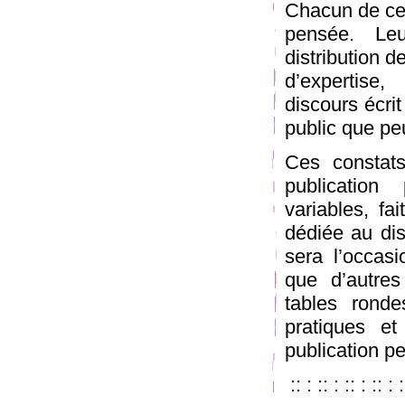
Chacun de ces 
pensée. Leu
distribution d
d’expertise
discours écrit
public que pe
Ces constats
publication
variables, fa
dédiée au di
sera l’occasi
que d’autres
tables rond
pratiques et
publication p
:: : :: : :: : :: : :