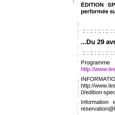
ÉDITION S
performée su
:: : :: : :: : :: : :
...Du 29 av
:: : :: : :: : :: : :
Progr
http://www.le
INFORM
http://www.les
0/edition-spec
Information
reservation@l