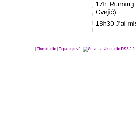
17h Running 
Cvejić)
18h30 J’ai mi
:: : :: : :: : :: : :
|
Plan du site
|
Espace privé
|
RSS 2.0