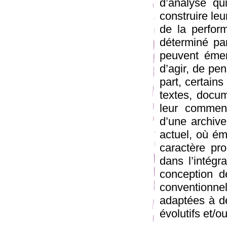
d’analyse qu
construire leu
de la perform
déterminé par
peuvent émer
d’agir, de pen
part, certains
textes, docum
leur comment
d’une archive
actuel, où ém
caractère pro
dans l’intég
conception d
conventionne
adaptées à de
évolutifs et/o