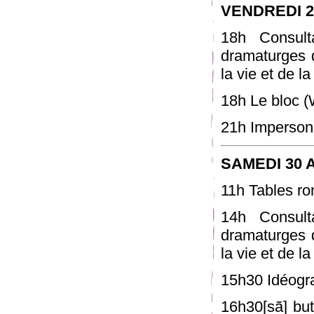
VENDREDI 2
18h Consult
dramaturges d
la vie et de l
18h Le bloc (
21h Imperson
SAMEDI 30 
11h Tables r
14h Consult
dramaturges d
la vie et de l
15h30 Idéogra
16h30[sã] but