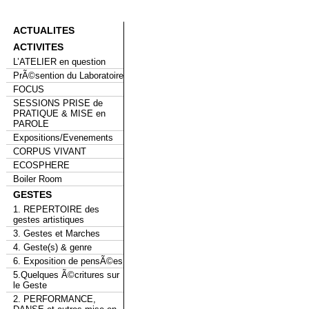
ACTUALITES
ACTIVITES
L’ATELIER en question
PrÃ©sention du Laboratoire
FOCUS
SESSIONS PRISE de
PRATIQUE & MISE en
PAROLE
Expositions/Evenements
CORPUS VIVANT
ECOSPHERE
Boiler Room
GESTES
1. REPERTOIRE des
gestes artistiques
3. Gestes et Marches
4. Geste(s) & genre
6. Exposition de pensÃ©es
5.Quelques Ã©critures sur
le Geste
2. PERFORMANCE,