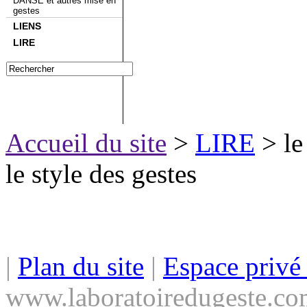
DANSE et autres mise en
gestes
LIENS
LIRE
Accueil du site
>
LIRE
> le
le style des gestes
|
Plan du site
|
Espace priv
www.laboratoiredugeste.co