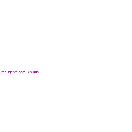
oiredugeste.com
|
crédits
|