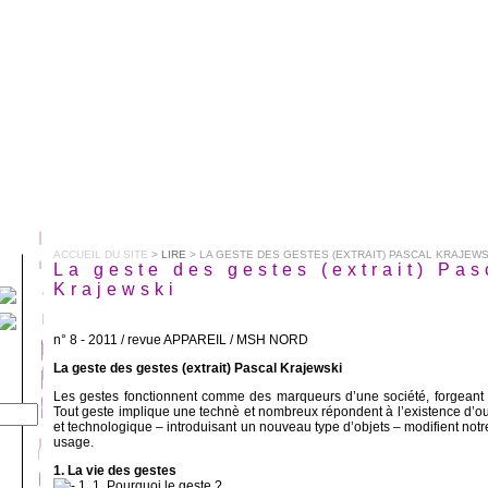
ACCUEIL DU SITE
>
LIRE
> LA GESTE DES GESTES (EXTRAIT) PASCAL KRAJEWS
La geste des gestes (extrait) Pas
Krajewski
n° 8 - 2011 / revue APPAREIL / MSH NORD
La geste des gestes (extrait) Pascal Krajewski
Les gestes fonctionnent comme des marqueurs d’une société, forgeant l
Tout geste implique une technè et nombreux répondent à l’existence d’outi
et technologique – introduisant un nouveau type d’objets – modifient notr
usage.
1. La vie des gestes
1. 1. Pourquoi le geste ?