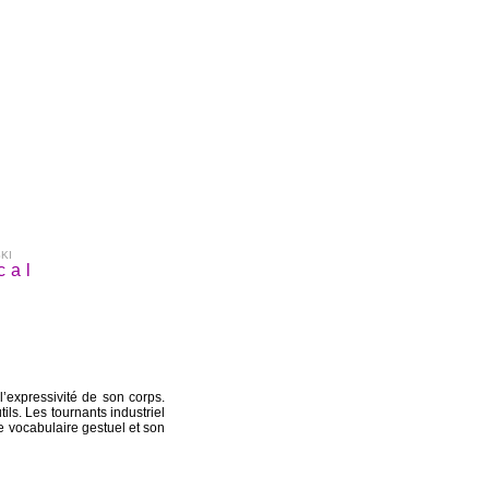
KI
cal
’expressivité de son corps.
ls. Les tournants industriel
e vocabulaire gestuel et son