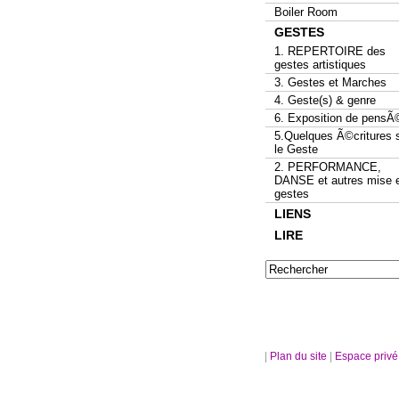
Boiler Room
GESTES
1. REPERTOIRE des
gestes artistiques
3. Gestes et Marches
4. Geste(s) & genre
6. Exposition de pensÃ
5.Quelques Ã©critures 
le Geste
2. PERFORMANCE,
DANSE et autres mise 
gestes
LIENS
LIRE
|
Plan du site
|
Espace priv