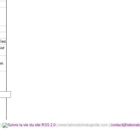
©es
sur
en
é
|
RSS 2.0
| www.laboratoiredugeste.com |
contact@laborat