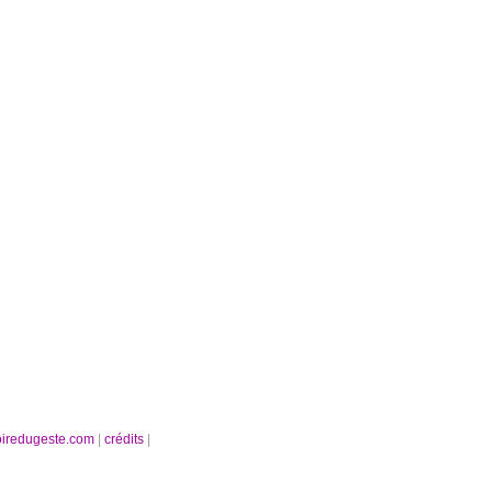
oiredugeste.com
|
crédits
|