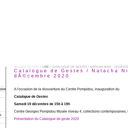
ACCUEIL DU SITE
>
LIRE
> CATALOGUE DE GESTES / NATACHA NISIC : 19 DÃ©C
Catalogue de Gestes / Natacha Ni
dÃ©cembre 2020
oire
A l’occasion de la réouverture du Centre Pompidou, inauguration du
Catalogue de Gestes
Samedi 19 décembre de 15h à 19h
Centre Georges Pompidou Musée niveau 4, collections contemporaines, s
s
Présentation du Catalogue de geste 2020