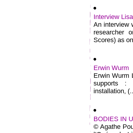
Interview Lis
An interview w
researcher o
Scores) as on
Erwin Wurm
Erwin Wurm L
supports : p
installation, (..
BODIES IN U
© Agathe Pou