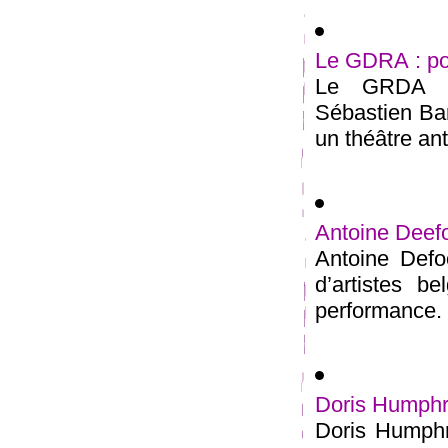
Le GDRA : po
Le GRDA Ch
Sébastien Ba
un théâtre ant
Antoine Deefor
Antoine Defoo
d’artistes b
performance. 
Doris Humphre
Doris Humphre