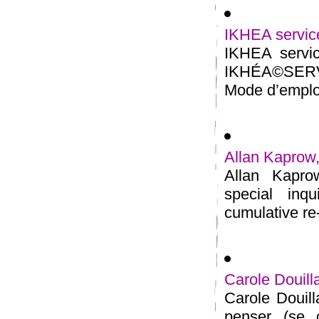
IKHEA service
IKHEA servic
IKHÉA©SERVI
Mode d’emploi 
Allan Kaprow
Allan Kapro
special inq
cumulative re-
Carole Douilla
Carole Douilla
penser (se 