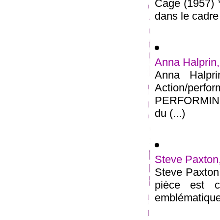
Cage (1957) *
dans le cadr
Anna Halprin,
Anna Halpri
Action/per
PERFORMING 
du (...)
Steve Paxton,
Steve Paxton,
pièce est c
emblématiques