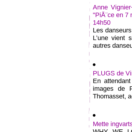
Anne Vignier
"PiÃ¨ce en 7
14h50
Les danseurs 
L’une vient
autres danseur
PLUGS de Vi
En attendant
images de PL
Thomasset, act
Mette ingvart
WHY WE LOV