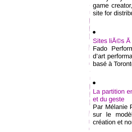
game creator,
site for distrib
Sites liÃ©s Ã
Fado Perfor
d’art performa
basé à Toront
La partition 
et du geste
Par Mélanie Pe
sur le modè
création et n