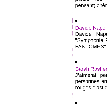
pensant) chèr
Davide Napoli
Davide Napo
"Symphonie P
FANTÔMES", il
Sarah Roshem
J’aimerai pe
personnes ent
rouges élastiq