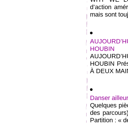
d’action amér
mais sont touj
AUJOURD’HU
HOUBIN
AUJOURD’HU
HOUBIN Prés
À DEUX MAINS 
Danser ailleu
Quelques pièc
des parcours)
Partition : « d