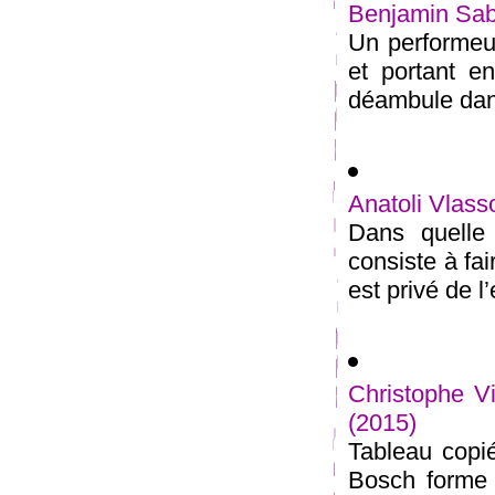
Benjamin Saba
Un performeu
et portant e
déambule dans
Anatoli Vlass
Dans quelle
consiste à fai
est privé de l’
Christophe Vi
(2015)
Tableau copi
Bosch forme 