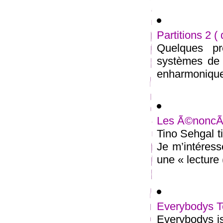
Partitions 2 (
Quelques pr
systèmes de n
enharmonique 
Les Ã©noncÃ©
Tino Sehgal t
Je m’intéress
une « lecture (
Everybodys T
Everybodys is