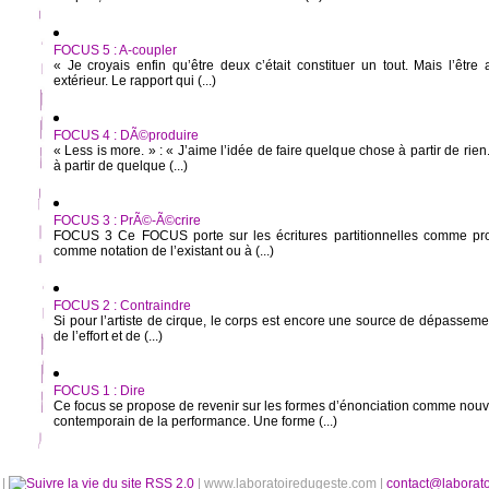
FOCUS 5 : A-coupler
« Je croyais enfin qu’être deux c’était constituer un tout. Mais l’êtr
extérieur. Le rapport qui (...)
FOCUS 4 : DÃ©produire
« Less is more. » : « J’aime l’idée de faire quelque chose à partir de rien. 
à partir de quelque (...)
FOCUS 3 : PrÃ©-Ã©crire
FOCUS 3 Ce FOCUS porte sur les écritures partitionnelles comme pro
comme notation de l’existant ou à (...)
FOCUS 2 : Contraindre
Si pour l’artiste de cirque, le corps est encore une source de dépasseme
de l’effort et de (...)
FOCUS 1 : Dire
Ce focus se propose de revenir sur les formes d’énonciation comme no
contemporain de la performance. Une forme (...)
é
|
RSS 2.0
| www.laboratoiredugeste.com |
contact@laborat