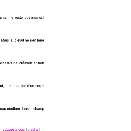
e aimé me reste obstinément
Mais là, c’était ne rien faire
cessus de création et non
nt, la conception d’un corps
uveau médium dans le champ
oiredugeste.com
|
crédits
|