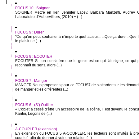
FOCUS 10 : Soigner
SOIGNER Mettre en lien Jennifer Lacey, Barbara Manzetti, Audrey Ga
Laboratoire d’Aubervilliers, (2010) + (...)
FOCUS 9 : Durer
"Ce qu’on peut souhaiter à n’importe quel acteur... ...Que ça dure ...Que l
le plaisir ne (...)
FOCUS 8 : ECOUTER
ECOUTER Si l’on considère que le geste est ce qui fait signe, ce qui pr
reconnaît du sens, alors (...)
FOCUS 7 : Manger
MANGER Nous proposons pour ce FOCUS7 de s’attarder sur les démarches
de manger et les différentes (...)
FOCUS 6 : (S’) Outiller
« L’objet a cessé d’être un accessoire de la scène, il est devenu le concu
Kantor, Leçons de (...)
A-COUPLER (extension)
En extension du FOCUS 5 A-COUPLER, les lecteurs sont invités à pro
couple", afin de donner à voir une relation (...)