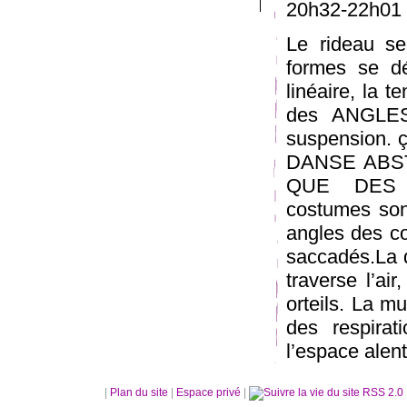
20h32-22h01 
Le rideau s
formes se dép
linéaire, la 
des ANGLES
suspension. ç
DANSE ABSTRA
QUE DES 
costumes son
angles des c
saccadés.La d
traverse l’ai
orteils. La m
des respira
l’espace alent
|
Plan du site
|
Espace privé
|
RSS 2.0