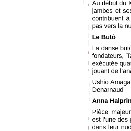
Au début du X
jambes et se
contribuent à
pas vers la n
Le Butô
La danse butô
fondateurs, T
exécutée quas
jouant de l’an
Ushio Amagat
Denarnaud
Anna Halpri
Pièce majeu
est l’une des
dans leur nudi