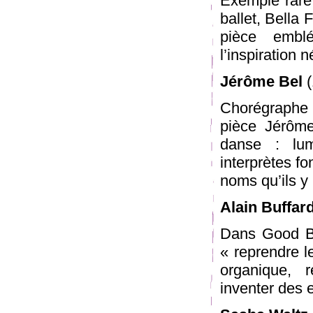
Exemple rare 
ballet, Bella 
pièce embl
l’inspiration 
Jérôme Bel
(
Chorégraphe 
pièce Jérôme
danse : lum
interprètes fo
noms qu’ils y 
Alain Buffard
Dans Good Bo
« reprendre l
organique, 
inventer des e