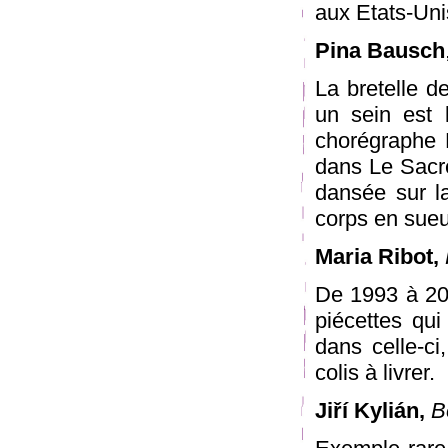
aux Etats-Un
Pina Bausch
La bretelle d
un sein est 
chorégraphe P
dans Le Sacre
dansée sur la
corps en sueu
Maria Ribot,
De 1993 à 20
piécettes qui
dans celle-ci
colis à livrer.
Jiří Kylián,
B