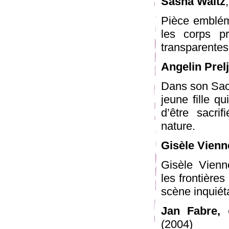
Sasha Waltz
Pièce emblém
les corps p
transparentes
Angelin Prelj
Dans son Sacr
jeune fille q
d’être sacri
nature.
Gisèle Vienn
Gisèle Vienn
les frontière
scène inquiét
Jan Fabre,
(2004)