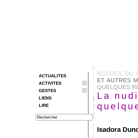
ACCUEIL DU 
ACTUALITES
ET AUTRES M
ACTIVITES
QUELQUES R
GESTES
La nud
LIENS
quelqu
LIRE
Isadora Dun