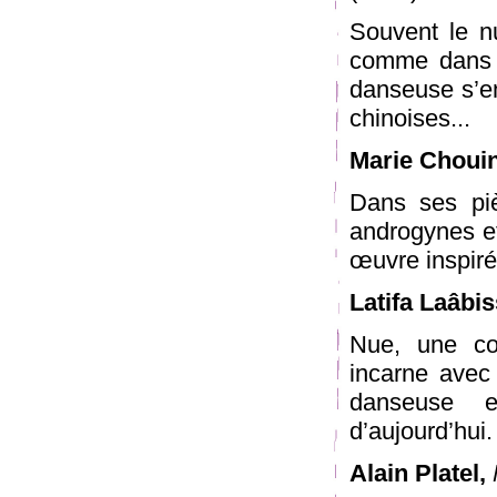
Souvent le n
comme dans c
danseuse s’en
chinoises...
Marie Choui
Dans ses pi
androgynes 
œuvre inspiré
Latifa Laâbis
Nue, une coi
incarne avec
danseuse e
d’aujourd’hui.
Alain Platel,