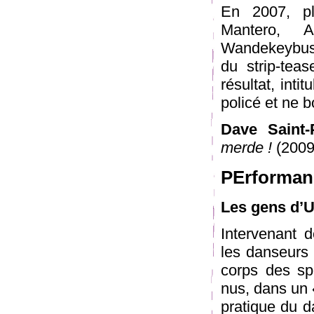
En 2007, pl
Mantero, A
Wandekeybus) 
du strip-teas
résultat, inti
policé et ne b
Dave Saint-
merde !
(2009
PErforman
Les gens d’U
Intervenant 
les danseurs 
corps des spe
nus, dans un «
pratique du d