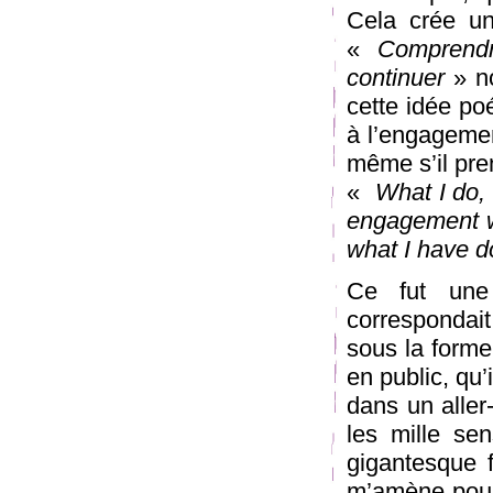
Cela crée un
«
Comprendr
continuer
» no
cette idée po
à l’engageme
même s’il pre
«
What I do, 
engagement w
what I have d
Ce fut une
correspondait
sous la forme
en public, qu’
dans un aller
les mille sen
gigantesque f
m’amène pour s