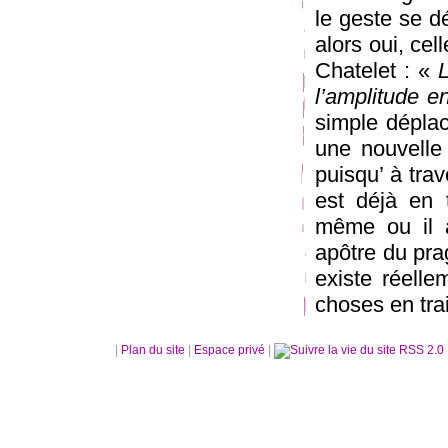
le geste se dép
alors oui, cel
Chatelet : «
L
l’amplitude e
simple déplac
une nouvelle 
puisqu’ à trav
est déjà en 
même ou il a 
apôtre du pra
existe réell
choses en trai
|
Plan du site
|
Espace privé
|
RSS 2.0