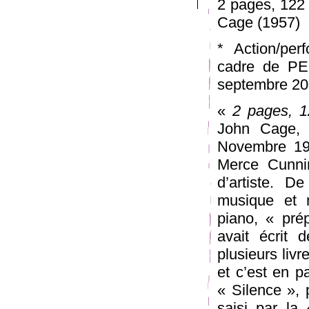
2 pages, 122 
Cage (1957)
* Action/per
cadre de PE
septembre 2
«
2 pages, 1
John Cage, 
Novembre 195
Merce Cunnin
d’artiste. D
musique et 
piano, « pré
avait écrit 
plusieurs livr
et c’est en p
« Silence », 
saisi par la