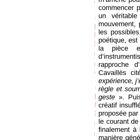
commencer pa
un véritable
mouvement, p
les possible
poétique, est 
la pièce e
d’instrument
rapproche d
Cavaillès ci
expérience, j
règle et sou
geste
». Puis
créatif insuf
proposée par 
le courant de
finalement à 
manière géné