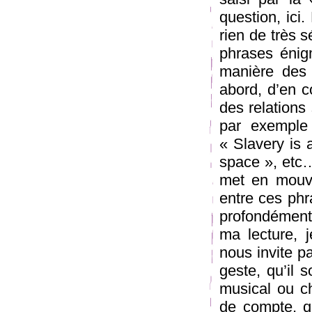
question, ici
rien de très s
phrases énigm
manière des H
abord, d’en c
des relations 
par exemple 
« Slavery is 
space », etc… 
met en mouve
entre ces phra
profondément
ma lecture,
nous invite pa
geste, qu’il s
musical ou ch
de compte, qu