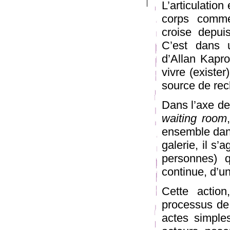
L’articulation
corps comme
croise depui
C’est dans u
d’Allan Kapr
vivre (exister
source de rec
Dans l’axe de
waiting room
ensemble dans
galerie, il s’
personnes) q
continue, d’u
Cette actio
processus de t
actes simples