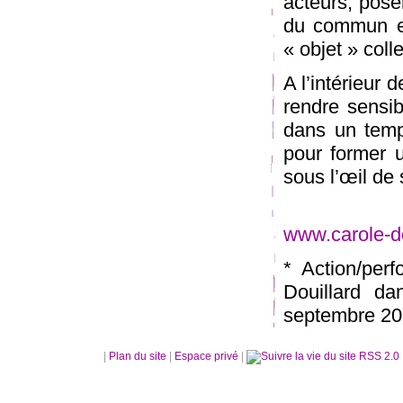
acteurs, pose
du commun et
« objet » colle
A l’intérieur 
rendre sensib
dans un temps
pour former u
sous l’œil de
www.carole-d
* Action/per
Douillard 
septembre 2
|
Plan du site
|
Espace privé
|
RSS 2.0