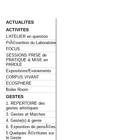
ACTUALITES
ACTIVITES
L’ATELIER en question
PrÃ©sention du Laboratoire
FOCUS
SESSIONS PRISE de
PRATIQUE & MISE en
PAROLE
Expositions/Evenements
CORPUS VIVANT
ECOSPHERE
Boiler Room
GESTES
1. REPERTOIRE des
gestes artistiques
3. Gestes et Marches
4. Geste(s) & genre
6. Exposition de pensÃ©es
5.Quelques Ã©critures sur
le Geste