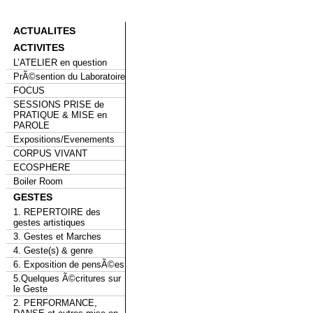
ACTUALITES
ACTIVITES
L’ATELIER en question
PrÃ©sention du Laboratoire
FOCUS
SESSIONS PRISE de
PRATIQUE & MISE en
PAROLE
Expositions/Evenements
CORPUS VIVANT
ECOSPHERE
Boiler Room
GESTES
1. REPERTOIRE des
gestes artistiques
3. Gestes et Marches
4. Geste(s) & genre
6. Exposition de pensÃ©es
5.Quelques Ã©critures sur
le Geste
2. PERFORMANCE,