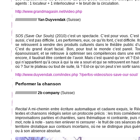
agents : 1 locuteur + 1 interlocuteur + le bruit de la circulation.
http://www.grandmagasin.net/video.php
///////////////////////
Yan Duyvendak
(Suisse)
SOS (Save Our Souls)
(2010) c’est un spectacle. C’est pour vous. C’est
aussi, c’est pas difficile. Les performers, eux, ce qu’ils font, c’est difficile. Il
se retrouvent à vendre des produits culturels dans le théâtre public d’
C’est du grand écart facial. Bon, pour tout le monde c’est pareil. T
épanouissant, et se retrouve à optimiser ses compétences dans une entr
encore, il faudrait être content de l’avoir. Mais c’est quand qu’on vit ? Es
qui n’appartient qu’à ceux à qui la vie a souri et qui se retrouvent en haut 
où ? Sur le plateau ou tout de suite, là ? Est-ce qu’on peut s’en sortir sa
http://www.duyvendak.com/index.php ?/perfos-videos/sos-save-our-soul/
Performer la chanson
///////////////////////
2b company
(Suisse)
Recital
A mi-chemin entre écriture automatique et cadavre exquis, le Ré
textes et chansons rédigés selon un protocole précis : les trois comédie
improvisations parlées et chantées, sans thématique ni contrainte, puis r
mot, note à note - sans rien enlever ni censurer - le fruit de ces séances de 
territoire drolatique aux contours incertains, où ne se distingue plus gu
ou à son absence absolue.