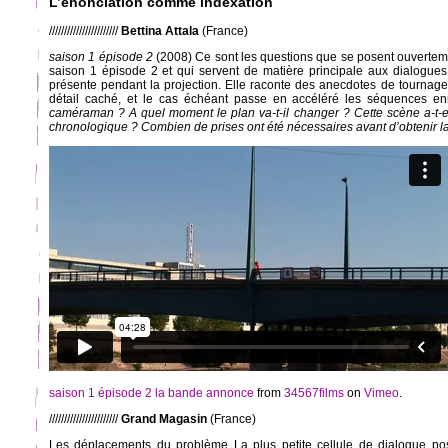
L’énonciation comme indexation
///////////////////////
Bettina Attala
(France)
saison 1 épisode 2
(2008) Ce sont les questions que se posent ouvertem
saison 1 épisode 2 et qui servent de matière principale aux dialogues. 
présente pendant la projection. Elle raconte des anecdotes de tournage,
détail caché, et le cas échéant passe en accéléré les séquences e
caméraman ? A quel moment le plan va-t-il changer ? Cette scène a-t-el
chronologique ? Combien de prises ont été nécessaires avant d’obtenir l
saison 1 épisode 2 la bande annonce
from
34567films
on
Vimeo
.
///////////////////////
Grand Magasin
(France)
Les déplacements du problème La plus petite cellule de dialogue pos