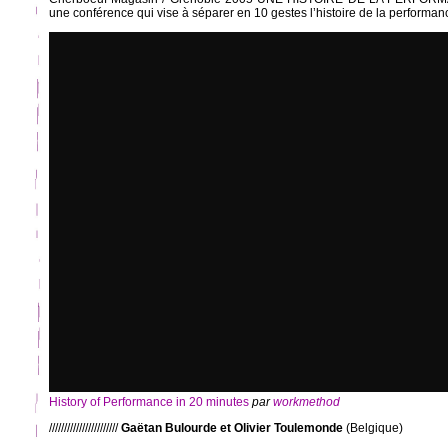
une conférence qui vise à séparer en 10 gestes l’histoire de la performan
History of Performance in 20 minutes
par
workmethod
///////////////////////
Gaëtan Bulourde et Olivier Toulemonde
(Belgique)