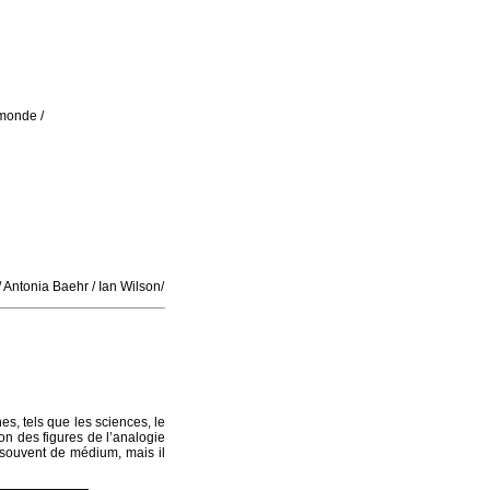
emonde /
 Antonia Baehr / Ian Wilson/
es, tels que les sciences, le
tion des figures de l’analogie
s souvent de médium, mais il