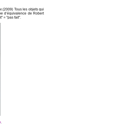
ux
.(2009) Tous les objets qui
ipe d’équivalence de Robert
" = "pas fait".
o
.