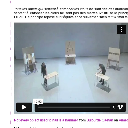
Tous les objets qui servent à enfoncer les clous ne sont pas des martea
servent à enfoncer les clous ne sont pas des marteaux" utilise le princ
Filliou. Ce principe repose sur l’équivalence suivante : "bien fait" = "mal fait
Not every object used to nail is a hammer
from
Bulourde Gaetan
on
Vime