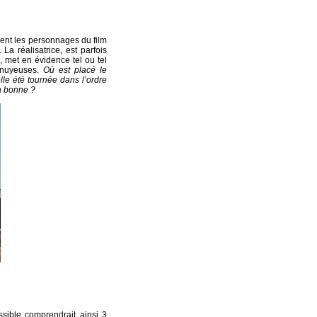
ent les personnages du film
La réalisatrice, est parfois
 met en évidence tel ou tel
nnuyeuses.
Où est placé le
le été tournée dans l’ordre
a bonne ?
sible comprendrait ainsi 3