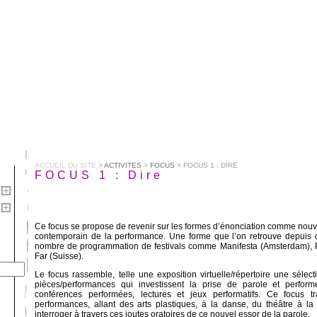
ACCUEIL DU SITE
>
ACTIVITES
>
FOCUS
> FOCUS 1 : DIRE
FOCUS 1 : Dire
Ce focus se propose de revenir sur les formes d’énonciation comme no
contemporain de la performance. Une forme que l’on retrouve depuis
nombre de programmation de festivals comme Manifesta (Amsterdam), 
Far (Suisse).
Le focus rassemble, telle une exposition virtuelle/répertoire une sélecti
pièces/performances qui investissent la prise de parole et perfor
conférences performées, lectures et jeux performatifs. Ce focus t
performances, allant des arts plastiques, à la danse, du théâtre à l
interroger à travers ces joutes oratoires de ce nouvel essor de la parole.