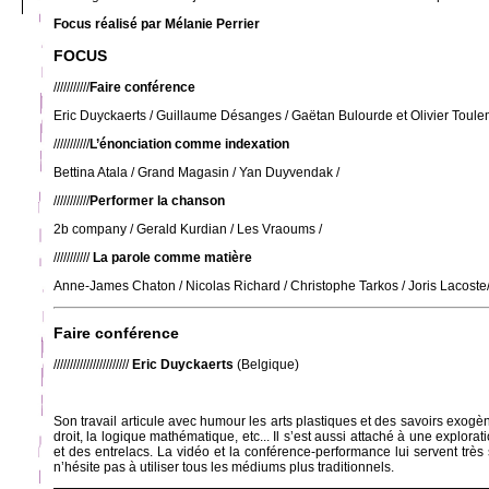
Focus réalisé par Mélanie Perrier
FOCUS
///////////
Faire conférence
Eric Duyckaerts / Guillaume Désanges / Gaëtan Bulourde et Olivier Toul
///////////
L’énonciation comme indexation
Bettina Atala / Grand Magasin / Yan Duyvendak /
///////////
Performer la chanson
2b company / Gerald Kurdian / Les Vraoums /
///////////
La parole comme matière
Anne-James Chaton / Nicolas Richard / Christophe Tarkos / Joris Lacoste/
Faire conférence
///////////////////////
Eric Duyckaerts
(Belgique)
Son travail articule avec humour les arts plastiques et des savoirs exogèn
droit, la logique mathématique, etc... Il s’est aussi attaché à une explora
et des entrelacs. La vidéo et la conférence-performance lui servent trè
n’hésite pas à utiliser tous les médiums plus traditionnels.