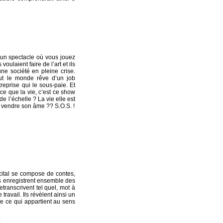
 un spectacle où vous jouez
s voulaient faire de l’art et ils
une société en pleine crise.
out le monde rêve d’un job
eprise qui le sous-paie. Et
t-ce que la vie, c’est ce show
de l’échelle ? La vie elle est
ns vendre son âme ?? S.O.S. !
cital se compose de contes,
ns enregistrent ensemble des
etranscrivent tel quel, mot à
travail. Ils révèlent ainsi un
ère ce qui appartient au sens