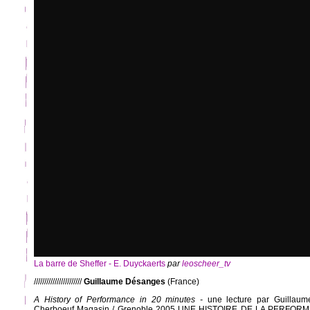
La barre de Sheffer - E. Duyckaerts
par
leoscheer_tv
///////////////////////
Guillaume Désanges
(France)
A History of Performance in 20 minutes -
une lecture par Guillaum
Cherboeuf Magasin / Grenoble 2005 UNE HISTOIRE DE LA PERFOR