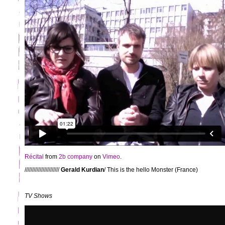
Récital
from
2b company
on
Vimeo
.
///////////////////////
Gerald Kurdian
/ This is the hello Monster (France)
TV Shows