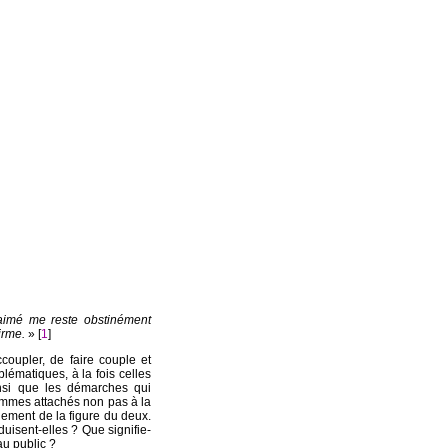
e aimé me reste obstinément
irme.
» [
1
]
coupler, de faire couple et
ématiques, à la fois celles
insi que les démarches qui
ommes attachés non pas à la
ement de la figure du deux.
duisent-elles ? Que signifie-
au public ?