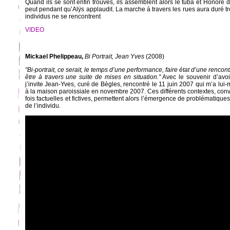
Quand ils se sont enfin trouvés, ils assemblent alors le tuba et Honoré d
peut pendant qu’Alÿs applaudit. La marche à travers les rues aura duré tr
individus ne se rencontrent
VIDEO
Mickael Phelippeau,
Bi Portrait, Jean Yves
(2008)
"Bi-portrait, ce serait, le temps d’une performance, faire état d’une rencon
être à travers une suite de mises en situation."
Avec le souvenir d’avoi
j’invite Jean-Yves, curé de Bègles, rencontré le 11 juin 2007 qui m’a lui
à la maison paroissiale en novembre 2007. Ces différents contextes, con
fois factuelles et fictives, permettent alors l’émergence de problématique
de l’individu.