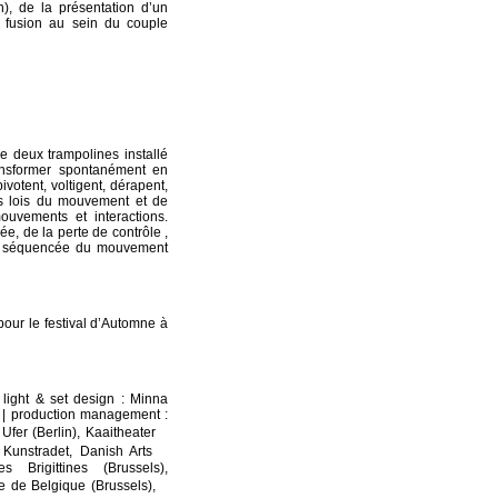
n), de la présentation d’un
a fusion au sein du couple
 deux trampolines installé
ansformer spontanément en
ivotent, voltigent, dérapent,
les lois du mouvement et de
mouvements et interactions.
e, de la perte de contrôle ,
on séquencée du mouvement
 pour le festival d’Automne à
light & set design : Minna
c | production management :
Ufer (Berlin), Kaaitheater
d Kunstradet, Danish Arts
Brigittines (Brussels),
e de Belgique (Brussels),