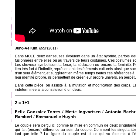
Jung-Ae Kim,
Molt
(2011)
Dans MOLT, deux danseuses évoluent dans un état hybride, parfois deux 
fusionnées entre elles ou au travers de leurs costumes. Ces costumes s
Les cheveux symbolisent la force, la séduction ou encore la féminité. 
lien très fort à l’intimité, représentent des éléments culturels ainsi que s
d’un seul élément, et suggèrent en même temps toutes ces références à l
leur identité propre, ils permettent de créer leur propre univers, en perpétu
Dans cette pièce, on assiste à la mutation et modification des corps. L
indéterminée à la constitution d’un deux.
2 = 1+1
Felix Gonzalez Torres / Mette Ingvartsen / Antonia Baeh
Rambert / Emmanuelle Huynh
Le couple sera perçu ici comme la mise en commun de deux singularités d
qui fait (encore) différence au sein du couple. Comment les singularité
tant que telle ? La figure du couple est ici ce qui va être mis à l