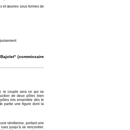
ces et œuvres sous formes de
’épuisement
Bajolet* (commissaire
r, le couple sera ce qui se
truction de deux pôles bien
x pôles mis ensemble dès le
e partie une figure dont la
une vénitienne, portant une
 rues jusqu’à se rencontrer.