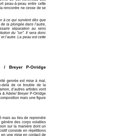
rt peau-à-peau entre cette
la rencontre ne cesse de se
er à ce qui survient dès que
n, de la plongée dans l’autre,
essaire séparation au sens
itution du "un". Il sera donc
 et l’autre. La peau est cette
 / Breyer P-Orridge
larité genrée est mise à mal,
-delà de ce trouble de la
lamon, d’autres artistes vont
va & Adele/ Breyer P-Orridge
 composition mais une figure
é mais au lieu de reprendre
t génère des corps volatiles
exion sur la manière dont un
sitif consiste en répétitions
 en une mise en contact de