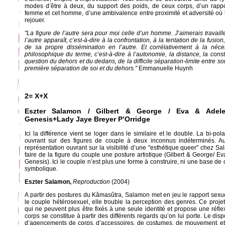
modes d’être à deux, du support des poids, de ceux corps, d’un rappo
femme et cet homme, d’une ambivalence entre proximité et adversité où 
rejouer.
"La figure de l’autre sera pour moi celle d’un homme. J’aimerais travaill
l’autre apparaît, c’est-à-dire à la confrontation, à la tentation de la fusio
de sa propre dissémination en l’autre. Et corrélativement à la néc
philosophique du terme, c’est-à-dire à l’autonomie, la distance, la const
question du dehors et du dedans, de la difficile séparation-limite entre soi
première séparation de soi et du dehors."
Emmanuelle Huynh
2= X+X
Eszter Salamon / Gilbert & George / Eva & Adele
Genesis+Lady Jaye Breyer P’Orridge
Ici la différence vient se loger dans le similaire et le double. La bi-po
ouvrant sur des figures de couple à deux inconnus indéterminés. Au
représentation ouvrant sur la visibilité d’une "esthétique queer" chez Sa
faire de la figure du couple une posture artistique (Gilbert & George/ E
Genesis). Ici le couple n’est plus une forme à construire, ni une base de
symbolique.
Eszter Salamon,
Reproduction
(2004)
A partir des postures du Kâmasûtra, Salamon met en jeu le rapport sexu
le couple hétérosexuel, elle trouble la perception des genres. Ce proje
qui ne peuvent plus être fixés à une seule identité et propose une réfl
corps se constitue à partir des différents regards qu’on lui porte. Le dispo
d’agencements de corps, d’accessoires, de costumes, de mouvement, et