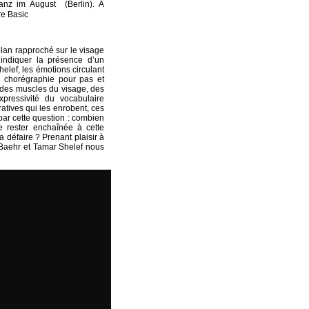
anz im August (Berlin). A
re Basic
lan rapproché sur le visage
’indiquer la présence d’un
elef, les émotions circulant
« chorégraphie pour pas et
ns des muscles du visage, des
expressivité du vocabulaire
atives qui les enrobent, ces
 par cette question : combien
e rester enchaînée à cette
a défaire ? Prenant plaisir à
a Baehr et Tamar Shelef nous