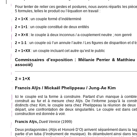
Pour tenter de relier ces gestes et postures, nous avons répartis les piè
5 formules, telles le produit ou l’équation en travail :
2 = 1+X
: un couple formé d’indéterminé
2 = 1+1
: un couple constitué de deux entités
2 = X+X
: le couple à deux inconnus / a-couplement neutre ; non genré
2 = 1-1
: un couple où l’un annule l’autre / Les figures de disparition et d
2 = 1+XX
: un couple incluant cet autre qu’est le public
Commissaires d’exposition : Mélanie Perrier & Matthieu 
associé)
2 = 1+X
Francis Alÿs / Mickaël Phelippeau / Jung-Ae Kim
Ici le couple est la forme à construire. Partant d’un manque à comble
construit au fur et à mesure chez Alÿs. De l’informe jusqu’à la cons
distincts chez Kim, le couple sera chez Phelippeau la réunion de deu
départ, une confrontation de deux singularités. Le couple est dans cett
construction est donnée à voir.
Francis Alÿs,
Duett Venice
(1999)
Deux protagonistes (Alÿs et Honoré D’O) arrivent séparément dans la lag
partie d’un tuba (l’instrument de musique). Ils déambulent ainsi dans les