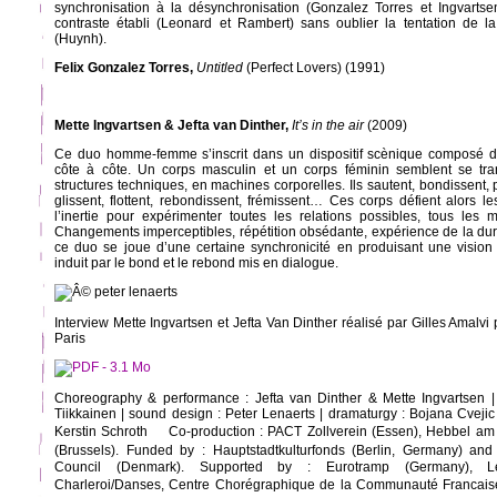
synchronisation à la désynchronisation (Gonzalez Torres et Ingvartse
contraste établi (Leonard et Rambert) sans oublier la tentation de l
(Huynh).
Felix Gonzalez Torres,
Untitled
(Perfect Lovers) (1991)
Mette Ingvartsen & Jefta van Dinther,
It’s in the air
(2009)
Ce duo homme-femme s’inscrit dans un dispositif scènique composé de
côte à côte. Un corps masculin et un corps féminin semblent se tr
structures techniques, en machines corporelles. Ils sautent, bondissent, p
glissent, flottent, rebondissent, frémissent… Ces corps défient alors 
l’inertie pour expérimenter toutes les relations possibles, tous les 
Changements imperceptibles, répétition obsédante, expérience de la duré
ce duo se joue d’une certaine synchronicité en produisant une visi
induit par le bond et le rebond mis en dialogue.
Interview Mette Ingvartsen et Jefta Van Dinther réalisé par Gilles Amalvi
Paris
Choreography & performance : Jefta van Dinther & Mette Ingvartsen | 
Tiikkainen | sound design : Peter Lenaerts | dramaturgy : Bojana Cveji
Kerstin Schroth Co-production : PACT Zollverein (Essen), Hebbel am 
(Brussels). Funded by : Hauptstadtkulturfonds (Berlin, Germany) an
Council (Denmark). Supported by : Eurotramp (Germany), Les 
Charleroi/Danses, Centre Chorégraphique de la Communauté Francais