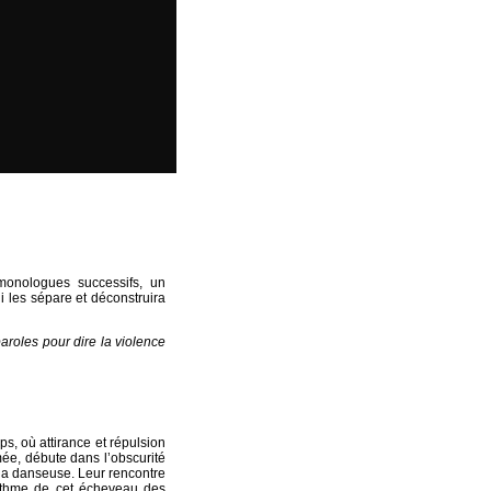
onologues successifs, un
i les sépare et déconstruira
paroles pour dire la violence
, où attirance et répulsion
ée, débute dans l’obscurité
t la danseuse. Leur rencontre
ythme de cet écheveau des