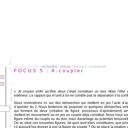
ACCUEIL DU SITE
>
ACTIVITES
>
FOCUS
> FOCUS 5 : A-COUPLER
FOCUS 5 : A-coupler
«
Je croyais enfin qu’être deux c’était constituer un tout. Mais l’êtr
extérieur. Le rapport qui m’unit à lui ne comble pas la séparation il la conf
Nous reviendrons ici sur des démarches qui mettent en jeu l’acte d’ac
d’ajointer du 2. Nous tenterons de proposer ici quelques démarches embl
qui forment du deux (création de figure, processus d’ajointement) a
mettent en mouvement ou en jeu un couple déjà constitué. Nous nous s
figure même du couple ou du duo, mais davantage au potentiel renouvell
Où se situe ces nouvelles figures, de quoi sont elles constituées, que pro
t-il aujourd’hui donner à voir la figure du couple ? Où se place la relation 