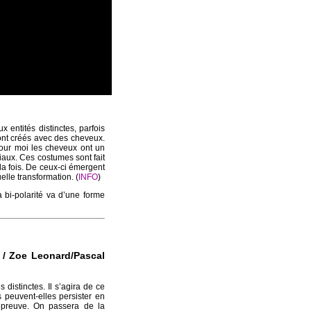
entités distinctes, parfois
ont créés avec des cheveux.
Pour moi les cheveux ont un
ociaux. Ces costumes sont fait
a fois. De ceux-ci émergent
elle transformation. (
INFO
)
a bi-polarité va d’une forme
r / Zoe Leonard/Pascal
istinctes. Il s’agira de ce
s peuvent-elles persister en
’épreuve. On passera de la