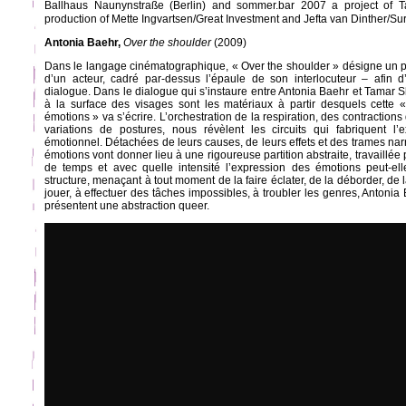
Ballhaus Naunynstraße (Berlin) and sommer.bar 2007 a project of T
production of Mette Ingvartsen/Great Investment and Jefta van Dinther/Su
Antonia Baehr,
Over the shoulder
(2009)
Dans le langage cinématographique, « Over the shoulder » désigne un p
d’un acteur, cadré par-dessus l’épaule de son interlocuteur – afin d
dialogue. Dans le dialogue qui s’instaure entre Antonia Baehr et Tamar Sh
à la surface des visages sont les matériaux à partir desquels cette 
émotions » va s’écrire. L’orchestration de la respiration, des contractio
variations de postures, nous révèlent les circuits qui fabriquent l’
émotionnel. Détachées de leurs causes, de leurs effets et des trames narr
émotions vont donner lieu à une rigoureuse partition abstraite, travaillée
de temps et avec quelle intensité l’expression des émotions peut-ell
structure, menaçant à tout moment de la faire éclater, de la déborder, de l
jouer, à effectuer des tâches impossibles, à troubler les genres, Antoni
présentent une abstraction queer.