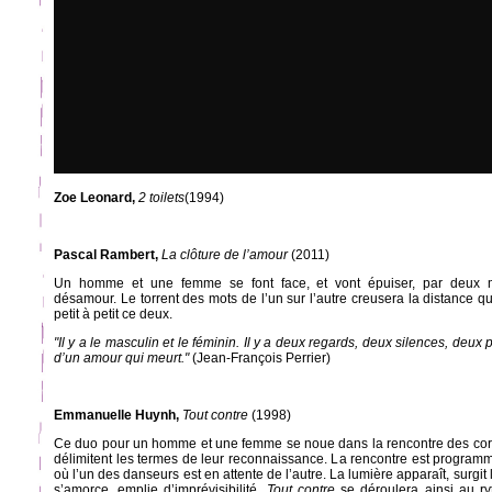
Zoe Leonard,
2 toilets
(1994)
Pascal Rambert,
La clôture de l’amour
(2011)
Un homme et une femme se font face, et vont épuiser, par deux m
désamour. Le torrent des mots de l’un sur l’autre creusera la distance qu
petit à petit ce deux.
"Il y a le masculin et le féminin. Il y a deux regards, deux silences, deux 
d’un amour qui meurt."
(Jean-François Perrier)
Emmanuelle Huynh,
Tout contre
(1998)
Ce duo pour un homme et une femme se noue dans la rencontre des corps
délimitent les termes de leur reconnaissance. La rencontre est programm
où l’un des danseurs est en attente de l’autre. La lumière apparaît, surgi
s’amorce, emplie d’imprévisibilité.
Tout contre
se déroulera ainsi au r