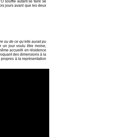
’O souffle autant se faire se
ois jours avant que les deux
tre ou de ce qu’elle aurait pu
r un jour voulu être moine,
-même accueilli en résidence
voquant des dimensions à la
s propres à la représentation