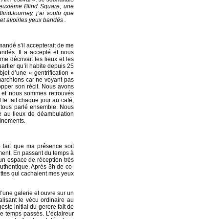
 deuxième Blind Square, une
BlindJourney, j’ai voulu que
 et avoirles yeux bandés .
demandé s’il accepterait de me
bandés. Il a accepté et nous
e décrivait les lieux et les
rtier qu’il habite depuis 25
jet d’une « gentrification »
marchions car ne voyant pas
lopper son récit. Nous avons
ur et nous sommes retrouvés
 le fait chaque jour au café,
 tous parlé ensemble. Nous
ée au lieux de déambulation
cinements.
 fait que ma présence soit
ement. En passant du temps à
un espace de réception très
uthentique. Après 3h de co-
ettes qui cachaient mes yeux
d’une galerie et ouvre sur un
lisant le vécu ordinaire au
ste initial du gerere fait de
e temps passés. L’éclaireur