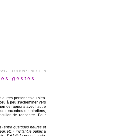
SYLVIE COTTON : ENTRETIEN
des gestes
 d’autres personnes au sien.
r peu à peu s’acheminer vers
tion de rapports avec l’autre
os rencontres et entretiens,
ticulier de rencontre. Pour
ps (entre quelques heures et
r, etc.), invitant le public à
e. J’ai fait du porte à porte,