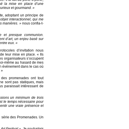
sé la mise en place d’une
 curieux et gourmand. »
cte, adoptant un principe de
 objet interactionnel, qui me
s manières. »
nous confia-t-
nge et presque communion.
ent d’art, un enjeu basé sur
entre eux. »
otocoles d’invitation nous
de leur mise en place. « Ils
 les organisateurs s’occupent
ve moi-même au hasard de mes
d’un événement dans le cas où
 »
s des promenades ont tout
ne sont pas statiques, mais
us paraissait intéressant de
ssions un minimum de trois
st le temps nécessaire pour
sentir une vraie présence et
te série des Promenades. Un
rt Festival ». Je souhaitais