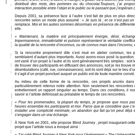
distribué des mots, des pommes ou du chocolat.Toujours, j’ai propo
interaction possible entre l’objet et le public ou le passant que j’espérais
Depuis 2001, sa présence face à l’autre s’est fait de plus en plus dire
rencontre selon un mode plus assumé : «
Je suis là ; et ce n’est pas un
remplace. Moi et les autres sommes désormais en présence de différente
elle.
« Maintenant, la matière est principalement énergie, désir, écha
Impermanence, immatérialité et pulsion représentent le véritable coeffici
la qualité de la rencontre d’inconnus, ou de connus mais dans l’inconnu, 
Si la rencontre proprement dite s’est mué en atelier commun, les pr
semblaient d’autant plus importants. Aussi avons-nous posé la question 
ont varié d’un projet à l’autre et ils sont généralement très simples : soit
de trouver des participants en diffusant des annonces, soit je les trou
déambulations (café, rue, connaissances), soit ils sont déjà sur le lieu 
il s’agit d’un projet ponctuel auquel un public est de toute manière convié.
Au milieu de cette forme de la rencontre, ces projets ancrés dan
particulièrement retenus notre attention. Non seulement les rencontres 
entretiennent un rapport singulier au temps. Dans ces conditions, il no
savoir si l’artiste définissait au préalable le temps de ces rencontres.
« Pour les promenades, la plupart du temps, je propose que nous pa
heures ensemble les participants et moi. Parce que je considère que c’e
installer une complicité minimale, un abandon qui fait qu’on peut déjà 
s’engager dans un vrai échange.
À New York en 2001, elle propose Blind Journey , projet inaugurant cet
projet que l’artiste nous a évoqué ainsi :
« J’ai créé Blind Journey à New York pour l’événement « The Unbearable A