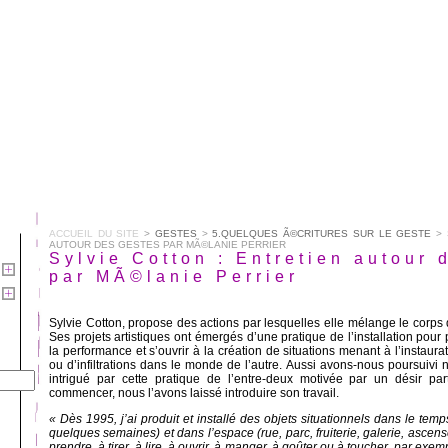
ACCUEIL DU SITE
>
GESTES
>
5.QUELQUES Ã©CRITURES SUR LE GESTE
> 
AUTOUR DES GESTES PAR MÃ©LANIE PERRIER
Sylvie Cotton : Entretien autour 
par MÃ©lanie Perrier
Sylvie Cotton, propose des actions par lesquelles elle mélange le corps
Ses projets artistiques ont émergés d’une pratique de l’installation pou
la performance et s’ouvrir à la création de situations menant à l’instaura
ou d’infiltrations dans le monde de l’autre. Aussi avons-nous poursuivi n
intrigué par cette pratique de l’entre-deux motivée par un désir par
commencer, nous l’avons laissé introduire son travail.
« Dès 1995, j’ai produit et installé des objets situationnels dans le tem
quelques semaines) et dans l’espace (rue, parc, fruiterie, galerie, ascenseu
prendre, à tirer, à lire, à ouvrir, à manger, à goûter ou à toucher, par exempl