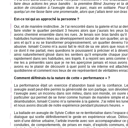
faire deux actions les yeux bandés : la première Blind Journey et la
action de circulation à l’aveugle dans le parc, mais en solitaire. Pour 
quelqu’un me fasse faire une promenade, alors que j’allais tenir son bras
Est-ce toi qui as approché la personne ?
Oui, et de manière instinctive. Je l’ai rencontré dans la galerie et lui ai 
faire visiter le quartier pendant 3 heures alors que j’aurais les yeux 
avons cheminé ensemble dans les rues. Je tenais son bras tandis qu’il m
habitudes humaines liées au développement social de son quartier, un qua
ans et qu’il a vu se transformer progressivement, un quartier devenu l’ob
abusive. Ismaël Cosmo m’a aussi fait le récit de sa vie alors que nous 
ce dont il me parlait, mes questions le poussaient à préciser et à déve
ainsi naturellement glissé dans les sentiers qu’il emprunte chaque jo
rapidement dans ses habitudes, ses trajets. Il a rejoint ses amis comme il
me les a présentés sans que je ne les aperçoive jamais et nous avons
avons eu le plaisir de découvrir à quel point la vie interne est attach
quotidienne et comment nos lieux de vie représentent de véritables enra
Comment définirais-tu la nature de cette « performance » ?
La performance était un exercice d’abandon basé sur la confiance. Le
aveugle avait peut-être permis la générosité de son partage, son dévoil
l’aveugle avec un inconnu dans son milieu, dans son monde, on ouvre 
particulier qui permet de se livrer comme humain de manière simple et a
déambulation, Ismaël Cosmo m’a ramenée à la galerie. J’ai retiré les lun
et nous avons discuté de notre expérience pendant plusieurs heures. »
La ballade en aveugle de Sylvie Cotton se re-territorialise dans l’espace 
dialogue qui scelle définitivement le geste en expérience vécue. Déloca
sein d’une dérive urbaine, l’artiste invente avec son accompagnateur ce ge
conduites, de comportements, de prises en main, d’exploits communs, d