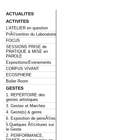
ACTUALITES
ACTIVITES
L’ATELIER en question
PrÃ©sention du Laboratoire
FOCUS
SESSIONS PRISE de
PRATIQUE & MISE en
PAROLE
Expositions/Evenements
CORPUS VIVANT
ECOSPHERE
Boiler Room
GESTES
1. REPERTOIRE des
gestes artistiques
3. Gestes et Marches
4. Geste(s) & genre
6. Exposition de pensÃ©es
5.Quelques Ã©critures sur
le Geste
2. PERFORMANCE,