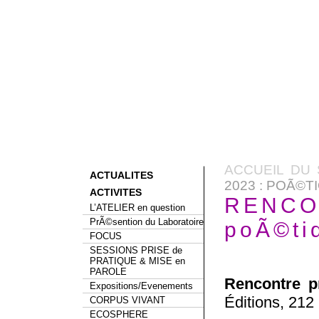
ACCUEIL DU 
ACTUALITES
2023 : POÃ©T
ACTIVITES
RENCON
L’ATELIER en question
PrÃ©sention du Laboratoire
poÃ©ti
FOCUS
SESSIONS PRISE de
PRATIQUE & MISE en
PAROLE
Rencontre p
Expositions/Evenements
Éditions, 212
CORPUS VIVANT
ECOSPHERE