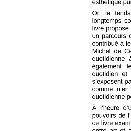
esthétique pu
Or, la tend
longtemps con
livre propose
un parcours d
contribué à l
Michel de Cer
quotidienne à
également l
quotidien et
s’exposent pa
comme n’en 
quotidienne po
À l’heure d’u
pouvoirs de l’
ce livre exam
entre art et 