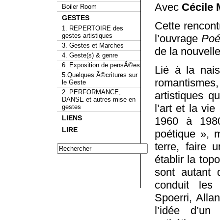
Avec
Cécile 
Boiler Room
GESTES
Cette rencont
1. REPERTOIRE des
gestes artistiques
l’ouvrage
Poé
3. Gestes et Marches
de la nouvelle
4. Geste(s) & genre
6. Exposition de pensÃ©es
Lié à la nai
5.Quelques Ã©critures sur
romantismes,
le Geste
2. PERFORMANCE,
artistiques q
DANSE et autres mise en
l’art et la vi
gestes
LIENS
1960 à 1980
LIRE
poétique », 
terre, faire
établir la top
sont autant d
conduit les 
Spoerri, All
l’idée d’un