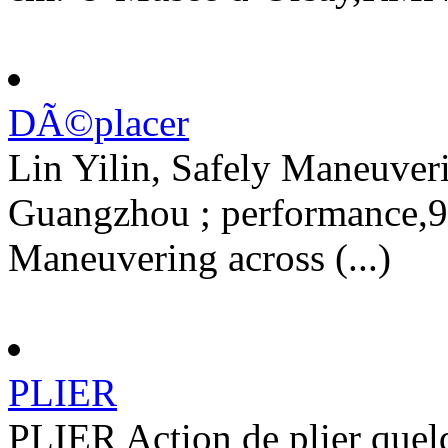
DÃ©placer
Lin Yilin, Safely Maneuver
Guangzhou ; performance,90
Maneuvering across (...)
PLIER
PLIER Action de plier quelq