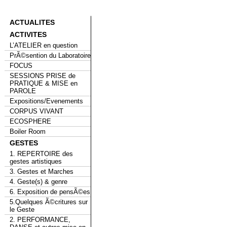
ACTUALITES
ACTIVITES
L’ATELIER en question
PrÃ©sention du Laboratoire
FOCUS
SESSIONS PRISE de
PRATIQUE & MISE en
PAROLE
Expositions/Evenements
CORPUS VIVANT
ECOSPHERE
Boiler Room
GESTES
1. REPERTOIRE des
gestes artistiques
3. Gestes et Marches
4. Geste(s) & genre
6. Exposition de pensÃ©es
5.Quelques Ã©critures sur
le Geste
2. PERFORMANCE,