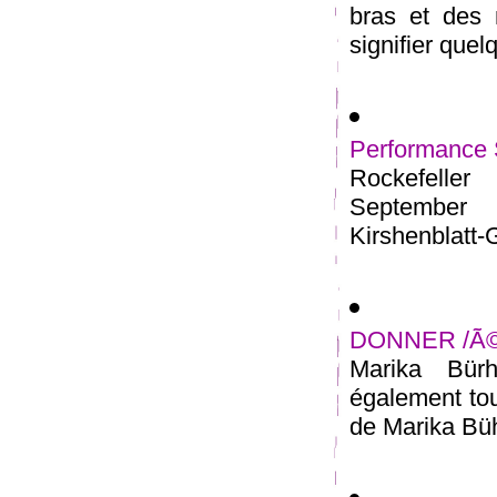
bras et des
signifier quel
Performance S
Rockefeller
September 
Kirshenblatt-G
DONNER /Ã©c
Marika Bür
également tou
de Marika Büh