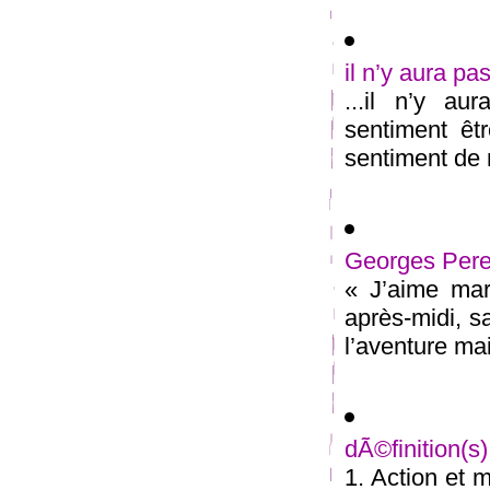
il n’y aura pa
...il n’y au
sentiment êt
sentiment de n
Georges Pere
« J’aime mar
après-midi, s
l’aventure mai
dÃ©finition(
1. Action et 