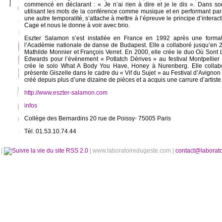
commencé en déclarant : « Je n’ai rien à dire et je le dis ». Dans s
utilisant les mots de la conférence comme musique et en performant par
une autre temporalité, s’attache à mettre à l’épreuve le principe d’interac
Cage et nous le donne à voir avec brio.
Eszter Salamon s’est installée en France en 1992 après une forma
l’Académie nationale de danse de Budapest. Elle a collaboré jusqu’en
Mathilde Monnier et François Verret. En 2000, elle crée le duo Où So
Edwards pour l’événement « Potlatch Dérives » au festival Montpellie
crée le solo What A Body You Have, Honey à Nurenberg. Elle collab
présente Giszelle dans le cadre du « Vif du Sujet » au Festival d’Avignon
créé depuis plus d’une dizaine de pièces et a acquis une carrure d’artiste 
http://www.eszter-salamon.com
infos
Collège des Bernardins 20 rue de Poissy- 75005 Paris
Tèl. 01.53.10.74.44
é
|
RSS 2.0
| www.laboratoiredugeste.com |
contact@laborat