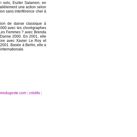
on solo, Eszter Salamon, en
allèlement une action selon
tion sans interférence cher à
tion de danse classique à
 2000 avec les chorégraphes
nt Les Femmes ? avec Brenda
r Danse 2000. En 2001, elle
ore avec Xavier Le Roy et
 2001. Basée à Berlin, elle a
internationale.
oiredugeste.com
|
crédits
|