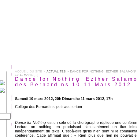
ACCUEIL DU SITE
>
ACTUALITES
> DANCE FOR NOTHING, EZTHER SALAMON/
10-11 MARS (...)
Dance for Nothing, Ezther Salam
des Bernardins 10-11 Mars 2012
Samedi 10 mars 2012, 20h Dimanche 11 mars 2012, 17h
Collège des Bernardins, petit auditorium
Dance for Nothing
est un solo où la chorégraphe réplique une confér
Lecture on nothing, en produisant simultanément un flux ini
indépendamment du texte. C’est-à-dire qu’ils n’en sont ni le commentair
conférence, Cage affirmait que : « Rien plus que rien ne pouvait être