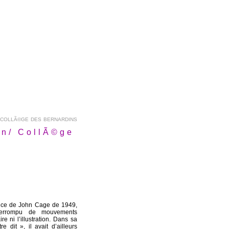
 COLLÃ©GE DES BERNARDINS
on/ CollÃ©ge
ence de John Cage de 1949,
nterrompu de mouvements
e ni l’illustration. Dans sa
 dit », il avait d’ailleurs