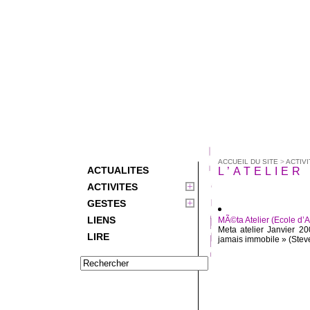
ACCUEIL DU SITE
>
ACTIVI
ACTUALITES
L’ATELIER 
ACTIVITES
GESTES
LIENS
MÃ©ta Atelier (Ecole d’A
Meta atelier Janvier 2
LIRE
jamais immobile » (Steve 