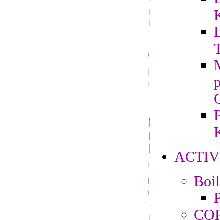
L
M
P
K
ACTIV
Boi
P
CO