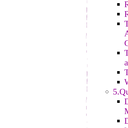
R
T
a
T
5.Qu
D