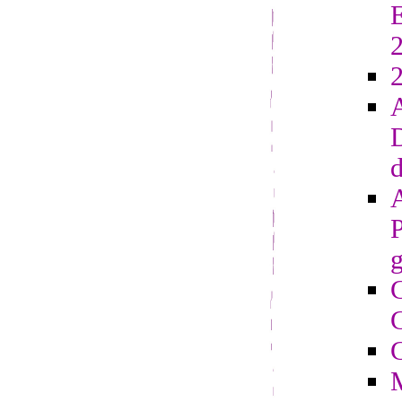
E
2
D
d
g