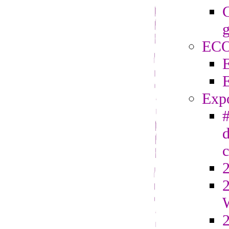
C
g
EC
Exp
#
d
2