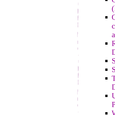
(
Q
c
a
S