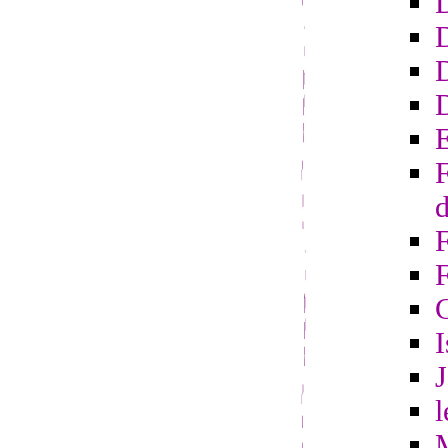
D
D
E
F
d
F
I
l