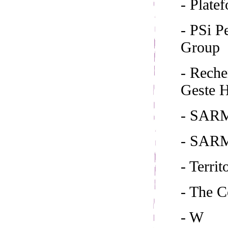
- Plate
- PSi 
Group
- Reche
Geste H
- SARM
- SAR
- Territ
- The 
- W