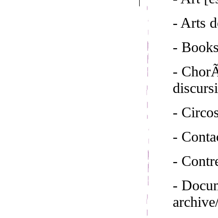
- Arts d
- Book
- ChorÃ
discurs
- Circo
- Conta
- Cont
- Docum
archive