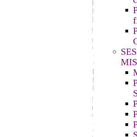
P
f
P
G
SES
MIS
P
S