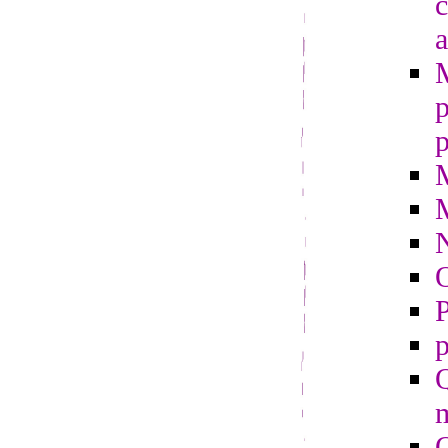
c
a
p
p
O
P
p
Q
m
Q