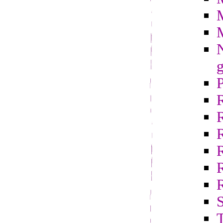
N
g
R
S
T