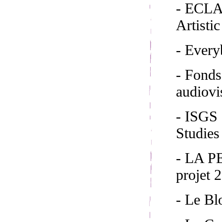
- ECLAP
Artisti
- Ever
- Fond
audiovi
- ISGS 
Studies
- LA 
projet 
- Le Bl