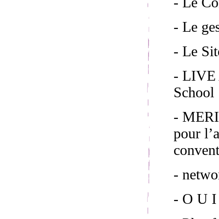
- Le C
- Le ge
- Le S
- LIVE 
School 
- MERI
pour l’
convent
- netw
- O U I