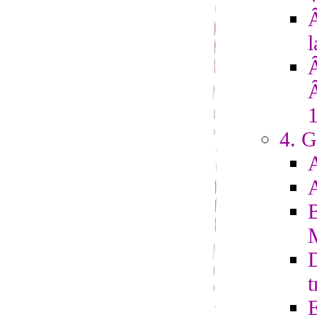
Â
l
4. G
D
t