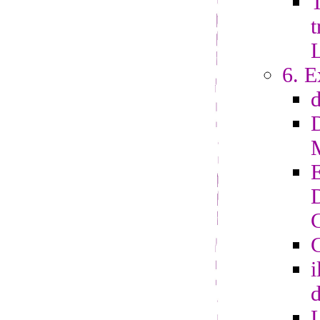
T
t
6. E
G
i
d
L