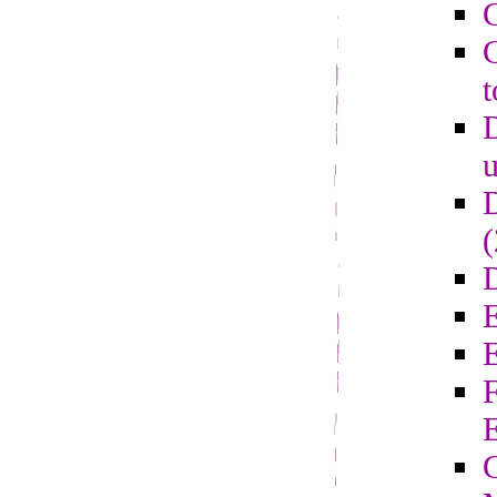
C
C
t
D
u
D
D