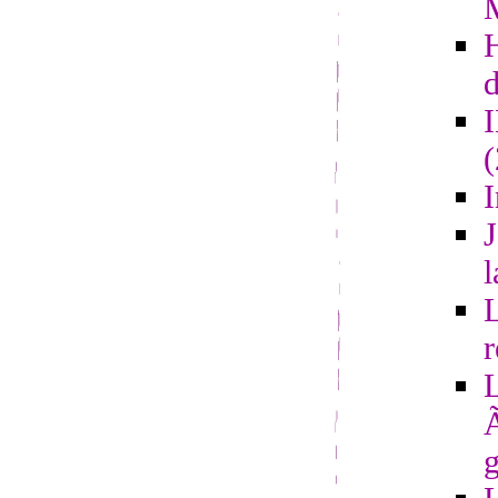
d
I
J
l
L
r
L
Ã
g