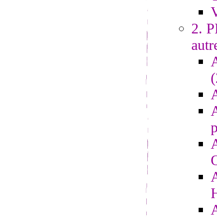
V
2. 
autr
A
A
p
A