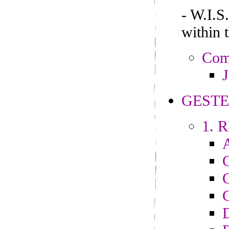
- W.I.
within 
Comp
J
GESTE
1. R
C