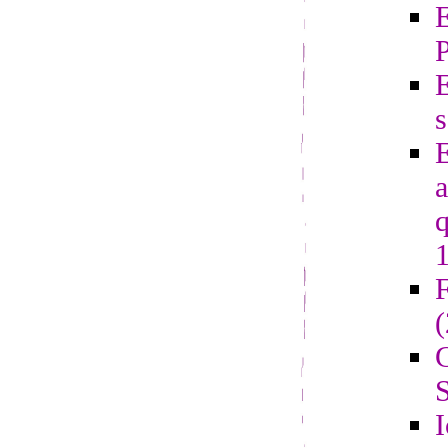
E
s
E
a
q
F
G