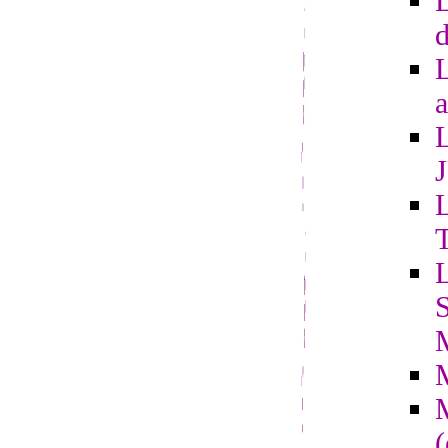
L
d
a
L
L
S
(