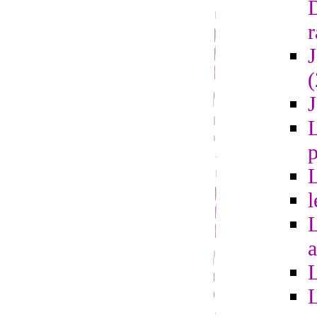
r
L
l
a
L