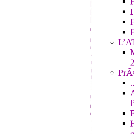
F
L’A
M
PrÃ©
.
H
c