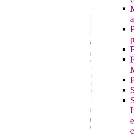
M
a
P
p
P
P
S
S
e
c