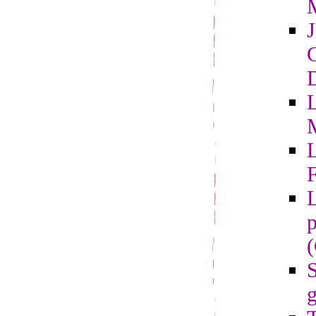
G
D
L
F
L
p
S
g