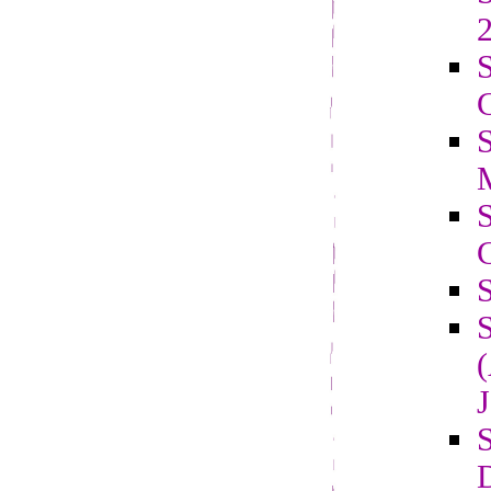
2
S
C
J