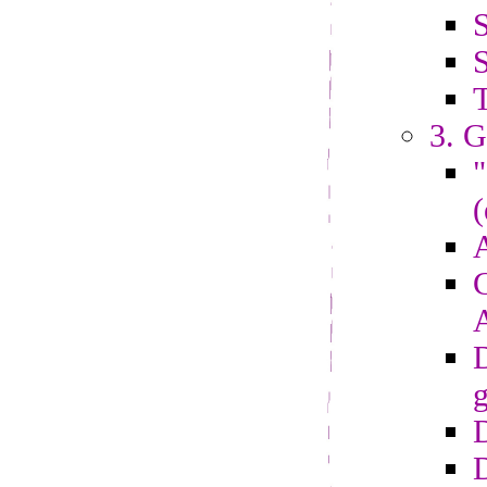
S
S
3. G
"
(
A