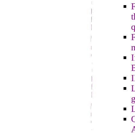
t
m
I
B
L
g
Q
A