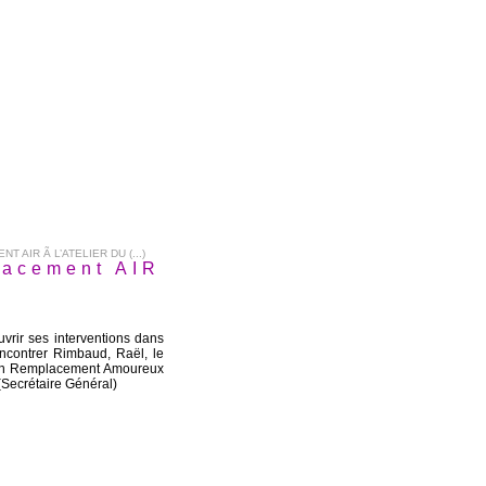
AIR Ã L’ATELIER DU (...)
lacement AIR
vrir ses interventions dans
ncontrer Rimbaud, Raël, le
t un Remplacement Amoureux
 (Secrétaire Général)