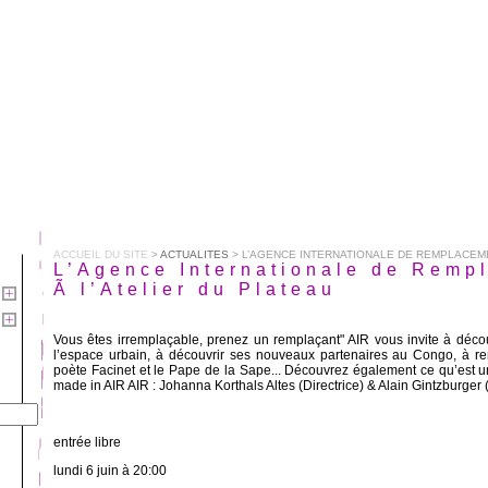
ACCUEIL DU SITE
>
ACTUALITES
> L’AGENCE INTERNATIONALE DE REMPLACEMENT 
L’Agence Internationale de Remp
Ã l’Atelier du Plateau
Vous êtes irremplaçable, prenez un remplaçant" AIR vous invite à décou
l’espace urbain, à découvrir ses nouveaux partenaires au Congo, à re
poète Facinet et le Pape de la Sape... Découvrez également ce qu’es
made in AIR AIR : Johanna Korthals Altes (Directrice) & Alain Gintzburger
entrée libre
lundi 6 juin à 20:00