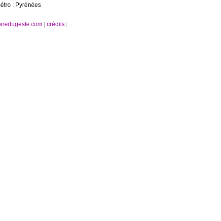
étro : Pyrénées
oiredugeste.com
|
crédits
|