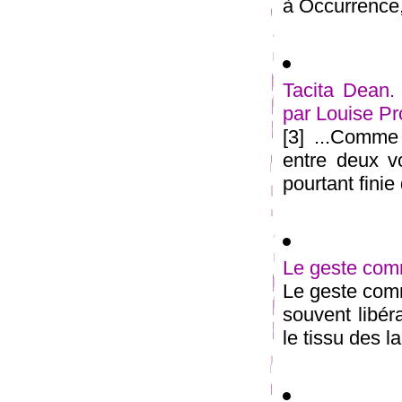
à Occurrence, 
Tacita Dean. 
par Louise P
[3] ...Comme
entre deux vo
pourtant finie 
Le geste com
Le geste comm
souvent libér
le tissu des l