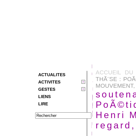
ACCUEIL DU 
ACTUALITES
THÃ¨SE : PO
ACTIVITES
MOUVEMENT, (.
GESTES
souten
LIENS
PoÃ©ti
LIRE
Henri 
regard,