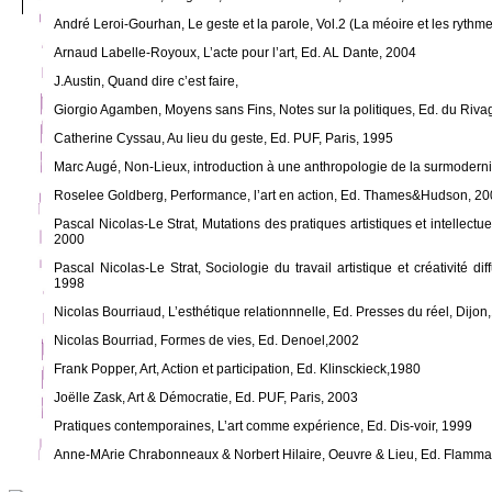
André Leroi-Gourhan, Le geste et la parole, Vol.2 (La méoire et les rythme
Arnaud Labelle-Royoux, L’acte pour l’art, Ed. AL Dante, 2004
J.Austin, Quand dire c’est faire,
Giorgio Agamben, Moyens sans Fins, Notes sur la politiques, Ed. du Riva
Catherine Cyssau, Au lieu du geste, Ed. PUF, Paris, 1995
Marc Augé, Non-Lieux, introduction à une anthropologie de la surmodernit
Roselee Goldberg, Performance, l’art en action, Ed. Thames&Hudson, 2
Pascal Nicolas-Le Strat, Mutations des pratiques artistiques et intellectue
2000
Pascal Nicolas-Le Strat, Sociologie du travail artistique et créativité di
1998
Nicolas Bourriaud, L’esthétique relationnnelle, Ed. Presses du réel, Dijo
Nicolas Bourriad, Formes de vies, Ed. Denoel,2002
Frank Popper, Art, Action et participation, Ed. Klinsckieck,1980
Joëlle Zask, Art & Démocratie, Ed. PUF, Paris, 2003
Pratiques contemporaines, L’art comme expérience, Ed. Dis-voir, 1999
Anne-MArie Chrabonneaux & Norbert Hilaire, Oeuvre & Lieu, Ed. Flammar