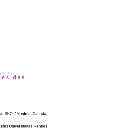
 2007")
ues des
tion SKOL/ Montréal,Canada,
resses Universitaires Rennes