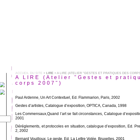
ACCUEIL DU SITE
>
LIRE
> A LIRE (ATELIER "GESTES ET PRATIQUES DES CORPS
A LIRE (Atelier "Gestes et pratiq
corps 2007")
Paul Ardenne, Un Art Contextuel, Ed. Flammarion, Paris, 2002
Gestes d’artistes, Catalogue d’exposition, OPTICA, Canada, 1998
Les Commensaux,Quand l’art se fait circonstances, Catalogue d’exposi
2001
Déréglements, et protocoles en situation, catalogue d’exposition, Ed. P
2, 2002
Bernard Vouilloux, Le geste, Ed. La Lettre Volée, Bruxelles, 2001