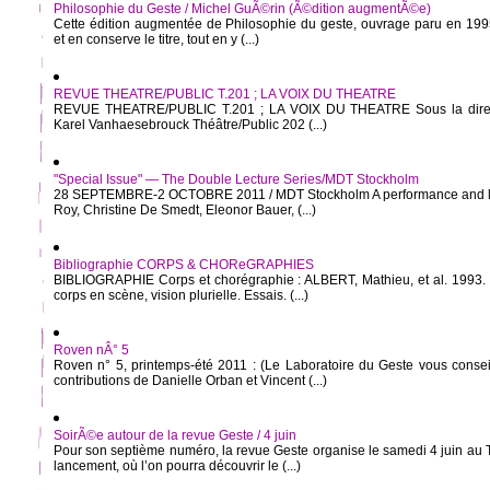
Philosophie du Geste / Michel GuÃ©rin (Ã©dition augmentÃ©e)
Cette édition augmentée de Philosophie du geste, ouvrage paru en 1995,
et en conserve le titre, tout en y (...)
REVUE THEATRE/PUBLIC T.201 ; LA VOIX DU THEATRE
REVUE THEATRE/PUBLIC T.201 ; LA VOIX DU THEATRE Sous la directi
Karel Vanhaesebrouck Théâtre/Public 202 (...)
"Special Issue" — The Double Lecture Series/MDT Stockholm
28 SEPTEMBRE-2 OCTOBRE 2011 / MDT Stockholm A performance and lect
Roy, Christine De Smedt, Eleonor Bauer, (...)
Bibliographie CORPS & CHOReGRAPHIES
BIBLIOGRAPHIE Corps et chorégraphie : ALBERT, Mathieu, et al. 1993. 
corps en scène, vision plurielle. Essais. (...)
Roven nÂ° 5
Roven n° 5, printemps-été 2011 : (Le Laboratoire du Geste vous conseill
contributions de Danielle Orban et Vincent (...)
SoirÃ©e autour de la revue Geste / 4 juin
Pour son septième numéro, la revue Geste organise le samedi 4 juin au T
lancement, où l’on pourra découvrir le (...)