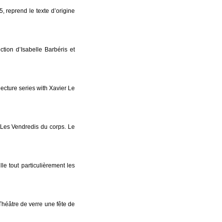
 reprend le texte d’origine
on d’Isabelle Barbéris et
ure series with Xavier Le
Les Vendredis du corps. Le
e tout particulièrement les
héâtre de verre une fête de