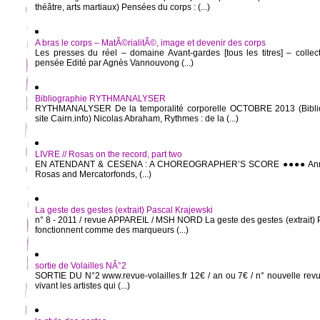
théâtre, arts martiaux) Pensées du corps : (...)
A bras le corps – MatÃ©rialitÃ©, image et devenir des corps
Les presses du réel – domaine Avant-gardes [tous les titres] – collect
pensée Edité par Agnès Vannouvong (...)
Bibliographie RYTHMANALYSER
RYTHMANALYSER De la temporalité corporelle OCTOBRE 2013 (Bibliog
site Cairn.info) Nicolas Abraham, Rythmes : de la (...)
LIVRE // Rosas on the record, part two
EN ATENDANT & CESENA : A CHOREOGRAPHER’S SCORE ●●●● Anne
Rosas and Mercatorfonds, (...)
La geste des gestes (extrait) Pascal Krajewski
n° 8 - 2011 / revue APPAREIL / MSH NORD La geste des gestes (extrait) 
fonctionnent comme des marqueurs (...)
sortie de Volailles NÂ°2
SORTIE DU N°2 www.revue-volailles.fr 12€ / an ou 7€ / n° nouvelle revu
vivant les artistes qui (...)