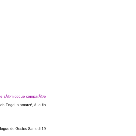
mme sÃ©miotique comparÃ©e
ob Engel a amorcé, à la fin
talogue de Gestes Samedi 19