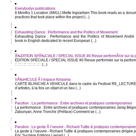
Everybodys publications
6 Months 1 Location (6M1L) Mette Ingvartsen This book reads as a docume
practices that took place within the project (...)
Exhausting Dance : Performance and the Politics of Movement
Exhausting Dance : Performance and the Politics of Movement André 
book in English dedicated to recent European (...)
Ã‰DITION SPÃ‰CIALE / SPECIAL ISSUE #0 Revue performÃ©e sur la pe
ÉDITION SPÉCIALE / SPECIAL ISSUE #0 Revue performée sur la performance :: : :: 
:: : :: : :: : :: : :: : :: : (...)
VÃ‰HICULE Ã l’espace Khiasma
CARTE BLANCHE A VEHICULE dans le cadre du Festival RE_LECTURE
d’artistes, à la fois un objet et un lieu (...)
Parution : La performance : Entre archives et pratiques contemporaines
La performance : Entre archives et pratiques contemporaines Janig Bégoc
Zabunyan, Anne Tronche (Préface) Comment se (...)
Parution : Le geste Ã l’oeuvre - Richard Tuttle & pratiques contemporaine
Le geste à l’oeuvre - Richard Tuttle & pratiques contemporaines dirigée 
Eric Suchère Editions Lienart (...)