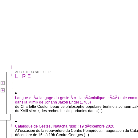
ACCUEIL DU SITE
> LIRE
LIRE
Langue et Â« langage du geste Â » : la sÃ©miotique thÃ©Ã¢trale co
dans la Mimik de Johann Jakob Engel (1785)
de Charlotte Coulombeau Le philosophe populaire berlinois Johann Jak
du XVIII siècle, des recherches importantes dans (...)
Catalogue de Gestes / Natacha Nisic : 19 dÃ©cembre 2020
A l’occasion de la réouverture du Centre Pompidou, inauguration du Ca
décembre de 15h à 19h Centre Georges (...)