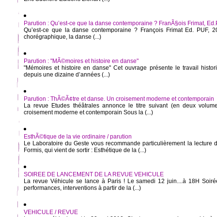
Parution : Qu’est-ce que la danse contemporaine ? FranÃ§ois Frimat, Ed
Qu’est-ce que la danse contemporaine ? François Frimat Ed. PUF, 20
chorégraphique, la danse (...)
Parution : "MÃ©moires et histoire en danse"
"Mémoires et histoire en danse" Cet ouvrage présente le travail histor
depuis une dizaine d’années (...)
Parution : ThÃ©Ã¢tre et danse. Un croisement moderne et contemporain
La revue Etudes théâtrales annonce le titre suivant (en deux volum
croisement moderne et contemporain Sous la (...)
EsthÃ©tique de la vie ordinaire / parution
Le Laboratoire du Geste vous recommande particulièrement la lecture d
Formis, qui vient de sortir : Esthétique de la (...)
SOIREE DE LANCEMENT DE LA REVUE VEHICULE
La revue Véhicule se lance à Paris ! Le samedi 12 juin....à 18H Soirée
performances, interventions à partir de la (...)
VEHICULE / REVUE