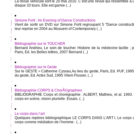
La revue véhicule sort le 20 mai 2010. C’est une revue qui ressemble à 
disque 33 tours. Elle est garnie (...)
Simone Forti : An Evening of Dance Constructions
Vient de sortir un DVD sur Simone Forti regroupant 5 "Dance constructi
leur reprise en 2004 au Musuem of Contemporary (...)
Bibliographie sur le TOUCHER
Bernard Andrieu, Le soin de toucher. Histoire de la médecine tactile ; 
Paris, Ed. les Belles lettres, 2007 Bernard (...)
Bibliographie sur le Geste
Sur le GESTE = Catherine Cyssau,Au lieu du geste, Paris, Ed. PUF, 1995
du geste, Ed. Actes Sud, 1995 Vilem Flusser, (...)
Bibliographie CORPS & ChorÃ©graphies
BIBLIOGRAPHIE Corps et chorégraphie : ALBERT, Mathieu, et al. 1993. 
corps en scène, vision plurielle. Essais. (...)
Le corps dans l’art
Quelques repères bibliographique LE CORPS DANS L’ART I. Le corps c
corps comme médiation de l’homme : (...)