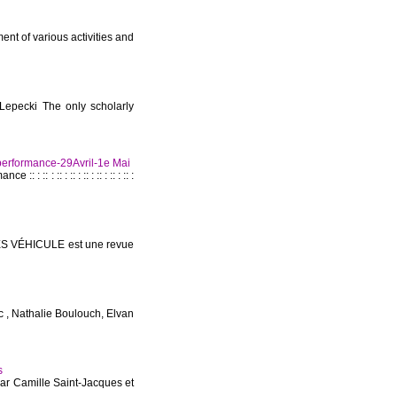
nt of various activities and
Lepecki The only scholarly
rformance-29Avril-1e Mai
: :: : :: : :: : :: : :: : :: :
S VÉHICULE est une revue
 , Nathalie Boulouch, Elvan
s
par Camille Saint-Jacques et