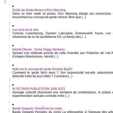
Sortie de Geste Mineur d’Erin Manning
Dans ce livre vaste et pointu, Erin Manning élargit ses recherches 
mouvement au concept de geste mineur. Bien que (...)
Les sens de la ville
Corinne Luxembourg, Damien Labruyère, Emmanuelle Faure, Les 
urbanisme de la vie quotidienne Ed. Le temps des (...)
Henrik Olesen : Some Faggy Gestures
Suivant une méthode proche de celle inventée par l’historien de l’art
d’images Mnemosyne, Henrik (...)
Note sur le concept de geste Romain BigÃ©
Comment le geste fait-il sens ? Son expressivité est-elle subordon
déborde-t-elle de tous côtés ? Comment (...)
IN OCTAVO/ PUBLICATION JUIN 2015
Ouvrage collectif réunissant une trentaine de contributeurs, In octavo 
expérimentale radicale conduite entre (...)
Basile Doganis, PensÃ©es du corps
Basile Doganis Pensées du corps La philosophie à l’épreuve des arts