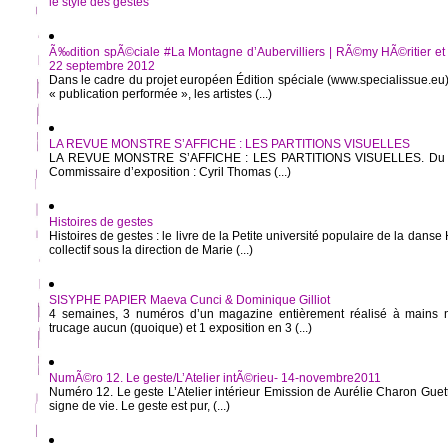
le style des gestes
Ã‰dition spÃ©ciale #La Montagne d’Aubervilliers | RÃ©my HÃ©ritier et
22 septembre 2012
Dans le cadre du projet européen Édition spéciale (www.specialissue.eu)
« publication performée », les artistes (...)
LA REVUE MONSTRE S’AFFICHE : LES PARTITIONS VISUELLES
LA REVUE MONSTRE S’AFFICHE : LES PARTITIONS VISUELLES. Du 10
Commissaire d’exposition : Cyril Thomas (...)
Histoires de gestes
Histoires de gestes : le livre de la Petite université populaire de la dans
collectif sous la direction de Marie (...)
SISYPHE PAPIER Maeva Cunci & Dominique Gilliot
4 semaines, 3 numéros d’un magazine entièrement réalisé à mains 
trucage aucun (quoique) et 1 exposition en 3 (...)
NumÃ©ro 12. Le geste/L’Atelier intÃ©rieu- 14-novembre2011
Numéro 12. Le geste L’Atelier intérieur Emission de Aurélie Charon Guett
signe de vie. Le geste est pur, (...)