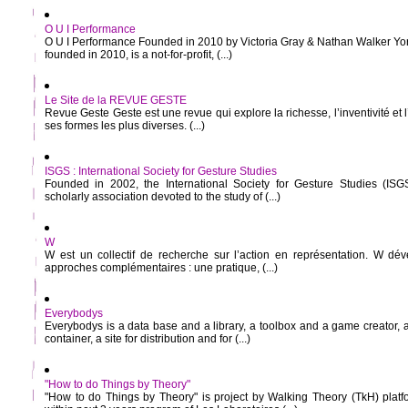
O U I Performance
O U I Performance Founded in 2010 by Victoria Gray & Nathan Walker Yo
founded in 2010, is a not-for-profit, (...)
Le Site de la REVUE GESTE
Revue Geste Geste est une revue qui explore la richesse, l’inventivité e
ses formes les plus diverses. (...)
ISGS : International Society for Gesture Studies
Founded in 2002, the International Society for Gesture Studies (ISGS
scholarly association devoted to the study of (...)
W
W est un collectif de recherche sur l’action en représentation. W dé
approches complémentaires : une pratique, (...)
Everybodys
Everybodys is a data base and a library, a toolbox and a game creator, 
container, a site for distribution and for (...)
"How to do Things by Theory"
"How to do Things by Theory" is project by Walking Theory (TkH) platf