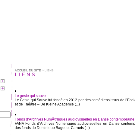
ACCUEIL DU SITE
> LIENS
LIENS
Le geste qui sauve
Le Geste qui Sauve fut fondé en 2012 par des comédiens issus de l’Ecole
et de Théâtre – De Kleine Academie (...)
Fonds d’Archives NumÃ©riques audiovisuelles en Danse contemporaine
FANA Fonds d’Archives Numériques audiovisuelles en Danse contemp
des fonds de Dominique Bagouet-Carnets (...)