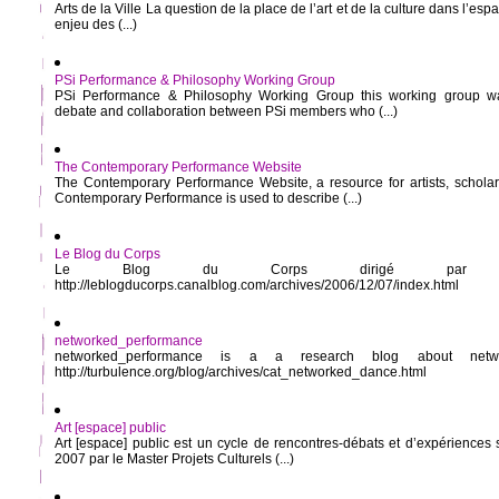
Arts de la Ville La question de la place de l’art et de la culture dans l’es
enjeu des (...)
PSi Performance & Philosophy Working Group
PSi Performance & Philosophy Working Group this working group w
debate and collaboration between PSi members who (...)
The Contemporary Performance Website
The Contemporary Performance Website, a resource for artists, schola
Contemporary Performance is used to describe (...)
Le Blog du Corps
Le Blog du Corps dirigé par Ber
http://leblogducorps.canalblog.com/archives/2006/12/07/index.html
networked_performance
networked_performance is a a research blog about networ
http://turbulence.org/blog/archives/cat_networked_dance.html
Art [espace] public
Art [espace] public est un cycle de rencontres-débats et d’expériences 
2007 par le Master Projets Culturels (...)