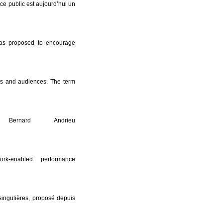
pace public est aujourd’hui un
as proposed to encourage
rs and audiences. The term
nard Andrieu
k-enabled performance
singulières, proposé depuis