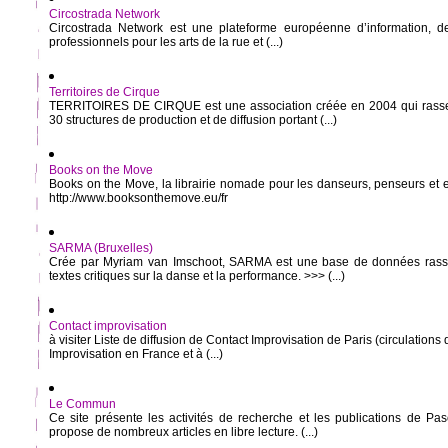
Circostrada Network
Circostrada Network est une plateforme européenne d’information, d
professionnels pour les arts de la rue et (...)
Territoires de Cirque
TERRITOIRES DE CIRQUE est une association créée en 2004 qui rasse
30 structures de production et de diffusion portant (...)
Books on the Move
Books on the Move, la librairie nomade pour les danseurs, penseurs et
http://www.booksonthemove.eu/fr
SARMA (Bruxelles)
Crée par Myriam van Imschoot, SARMA est une base de données rass
textes critiques sur la danse et la performance. >>> (...)
Contact improvisation
à visiter Liste de diffusion de Contact Improvisation de Paris (circulations
Improvisation en France et à (...)
Le Commun
Ce site présente les activités de recherche et les publications de 
propose de nombreux articles en libre lecture. (...)