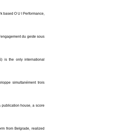
rk based O U I Performance,
t l’engagement du geste sous
) is the only international
veloppe simultanément trois
a publication house, a score
orm from Belgrade, realized