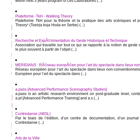
within next 3 years program of Les Laboratoires (...)
Plateforme -TkH - Walking Theory
Plateforme TkH pour la théorie et la pratique des arts scéniques et p
Theory¹ (Toeirja koja Hoda en Serbe) (...)
Recherche et ExpÃ©rimentation du Geste Historique et Technique
Association qui travaille sur tout ce qui se rapporte à la notion de geste
le plus souvent à partir de l’objet (...)
MERIDIANS : RÃ©seau europÃ©en pour l’art du spectacle dans lieux no
Réseau européen pour l’art du spectacle dans lieux non-conventionne
Européen pour l’art du spectacle dans (...)
a.pass [Advanced Performance Scenography Studies]
a.pass is an artistic research environment on post-graduate level, cont
a.pt [Advanced Performance Training] and a.s (...)
Contredanse (ABSL)
Par le biais de l’édition, d’un centre de documentation, d’un journal 
Contredanse (...)
Arts de la Ville