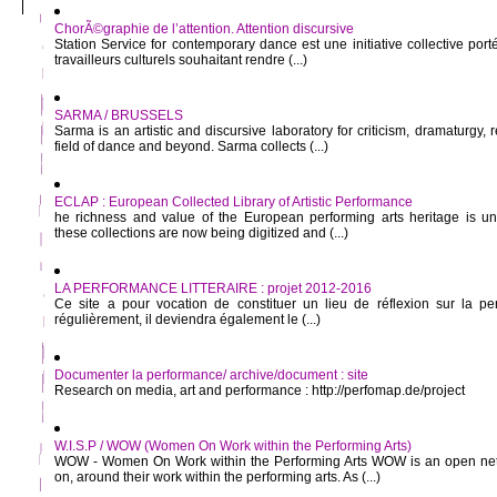
ChorÃ©graphie de l’attention. Attention discursive
Station Service for contemporary dance est une initiative collective port
travailleurs culturels souhaitant rendre (...)
SARMA / BRUSSELS
Sarma is an artistic and discursive laboratory for criticism, dramaturgy,
field of dance and beyond. Sarma collects (...)
ECLAP : European Collected Library of Artistic Performance
he richness and value of the European performing arts heritage is u
these collections are now being digitized and (...)
LA PERFORMANCE LITTERAIRE : projet 2012-2016
Ce site a pour vocation de constituer un lieu de réflexion sur la perf
régulièrement, il deviendra également le (...)
Documenter la performance/ archive/document : site
Research on media, art and performance : http://perfomap.de/project
W.I.S.P / WOW (Women On Work within the Performing Arts)
WOW - Women On Work within the Performing Arts WOW is an open net
on, around their work within the performing arts. As (...)