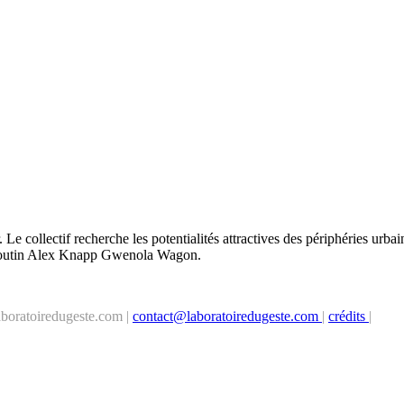
Le collectif recherche les potentialités attractives des périphéries urbain
Degoutin Alex Knapp Gwenola Wagon.
boratoiredugeste.com |
contact@laboratoiredugeste.com
|
crédits
|