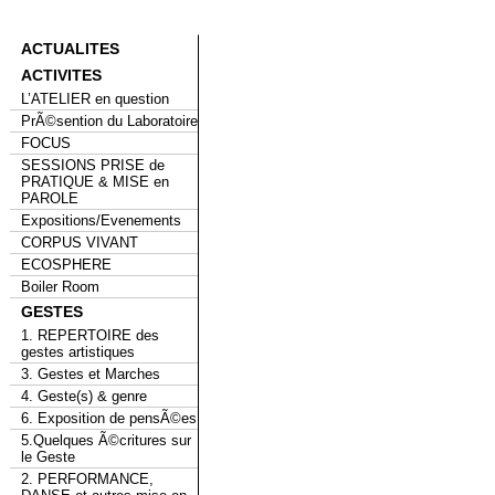
ACTUALITES
ACTIVITES
L’ATELIER en question
PrÃ©sention du Laboratoire
FOCUS
SESSIONS PRISE de
PRATIQUE & MISE en
PAROLE
Expositions/Evenements
CORPUS VIVANT
ECOSPHERE
Boiler Room
GESTES
1. REPERTOIRE des
gestes artistiques
3. Gestes et Marches
4. Geste(s) & genre
6. Exposition de pensÃ©es
5.Quelques Ã©critures sur
le Geste
2. PERFORMANCE,