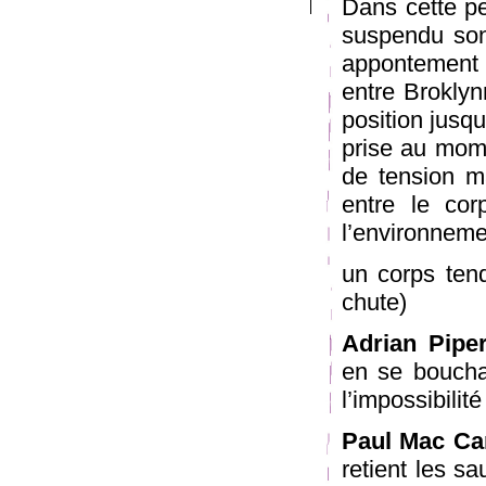
Dans cette p
suspendu son
appontement d
entre Broklyn
position jusqu
prise au momen
de tension ma
entre le cor
l’environnemen
un corps tend
chute)
Adrian Pipe
en se boucha
l’impossibilité
Paul Mac Car
retient les s