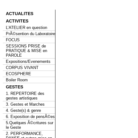
ACTUALITES
ACTIVITES
L’ATELIER en question
PrÃ©sention du Laboratoire
FOCUS
SESSIONS PRISE de
PRATIQUE & MISE en
PAROLE
Expositions/Evenements
CORPUS VIVANT
ECOSPHERE
Boiler Room
GESTES
1. REPERTOIRE des
gestes artistiques
3. Gestes et Marches
4. Geste(s) & genre
6. Exposition de pensÃ©es
5.Quelques Ã©critures sur
le Geste
2. PERFORMANCE,