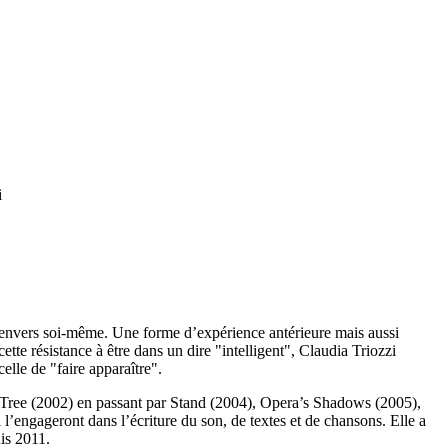
i
n envers soi-même. Une forme d’expérience antérieure mais aussi
ette résistance à être dans un dire "intelligent", Claudia Triozzi
lle de "faire apparaître".
ly Tree (2002) en passant par Stand (2004), Opera’s Shadows (2005),
 l’engageront dans l’écriture du son, de textes et de chansons. Elle a
is 2011.