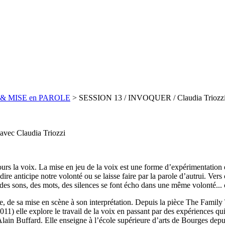
 & MISE en PAROLE
> SESSION 13 / INVOQUER / Claudia Triozz
avec Claudia Triozzi
jours la voix. La mise en jeu de la voix est une forme d’expérimentatio
re anticipe notre volonté ou se laisse faire par la parole d’autrui. Vers c
s sons, des mots, des silences se font écho dans une même volonté... ce
ue, de sa mise en scène à son interprétation. Depuis la pièce The Fami
1) elle explore le travail de la voix en passant par des expériences qui
lain Buffard. Elle enseigne à l’école supérieure d’arts de Bourges depu