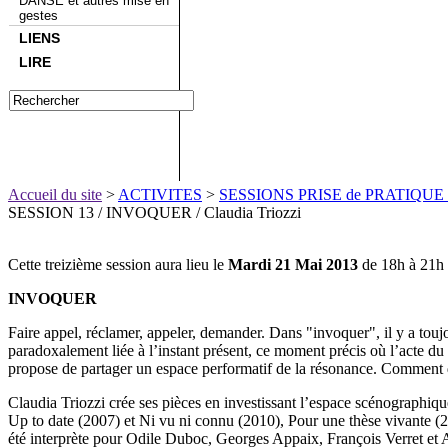
DANSE et autres mise en
gestes
LIENS
LIRE
Accueil du site
>
ACTIVITES
>
SESSIONS PRISE de PRATIQUE
SESSION 13 / INVOQUER / Claudia Triozzi
Cette treizième session aura lieu le
Mardi 21 Mai 2013
de 18h à 21h 
INVOQUER
Faire appel, réclamer, appeler, demander. Dans "invoquer", il y a tou
paradoxalement liée à l’instant présent, ce moment précis où l’acte du di
propose de partager un espace performatif de la résonance. Comment de
Claudia Triozzi crée ses pièces en investissant l’espace scénographiq
Up to date (2007) et Ni vu ni connu (2010), Pour une thèse vivante (201
été interprète pour Odile Duboc, Georges Appaix, François Verret et A