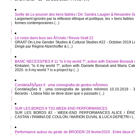
Sortie de Le pouvoir des liens faibles / Dir. Sandra Laugier & Alexandre 
Largement ignorés par la réflexion éthique et politique, les « liens faible
formes contemporaines (...)
Le corps dans tous ses Ã©clats / Revue Gratt 22
GRAAT On-Line Gender Studies & Cultural Studies #22 - October 2019 Le
Dirigé par Régine Atzenhoffer & (...)
BASIC NECESSITIES # 11 "is it my world ?", action with Daniele Bonaiuti 
Kinkaleri, "is it my world ?", action with Daniele Bonaiuti and Maria Ca
2020. is it my world ? is a project by (...)
ConstelaÃ§Ãµes II : uma coreografia de gestos mÃ­nimos
Constelações II : uma coreografia de gestos mínimos 10.10.2019 -
Berardo - Lisboa Não se deve dizer que o passado (...)
SUR LES BORDS # T2G WEEK-END PERFORMANCES
SUR LES BORDS #2 - WEEK-END PERFORMANCES ALICE / ÉRIC
CASTAN / PAMINA DE COULON / MARION DUVAL & LUCA DEPIETRI / (..
Performance autour du geste de BRODER/ 26 fevrier2020 : Entre deux d