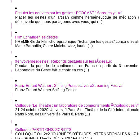
Ecouter les oeuvres par les gestes : PODCAST " Sans les yeux"
Placer les gestes d’un artisan comme herméneutique de médiation de
découverte que nous partageons avec vous, qui (...)
Film Echanger les gestes
PREMIERE du Film chorégraphique "Echanger les gestes" conçu et réali
Marie Barbottin, Claire Malchrowicz, laurie (...)
#envoyerdesgestes : Rebonds gestuels sur les rÃ©seaux
Pendant la période de confinement en France à partir du 3 novembre
Laboratoire du Geste fait le choix en ces (...)
Franz Erhard Walther : Shifting Perspectives //Streaming Festival
Franz Erhard Walther Shifting Persp
Colloque "Le Théâtre : un laboratoire de comportements Ã©cologiques ?"
21-24 octobre 2020 Université Paris 8 et Théâtre de la Cité International
Paris Nord, des universités Paris 8, Paris (...)
Colloque PARTITIONS/ SCRIPTS
COLLOQUE OU 2x2 JOURNÉES D’ÉTUDES INTERNATIONALES 6—7 N
BRETAGNE + 11—12 DÉC 2020 : PARIS / (...)