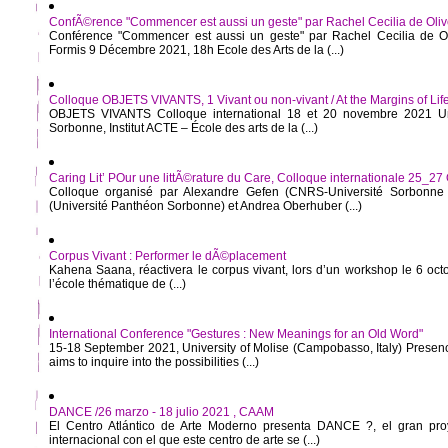
ConfÃ©rence "Commencer est aussi un geste" par Rachel Cecilia de Oliv
Conférence "Commencer est aussi un geste" par Rachel Cecilia de Ol
Formis 9 Décembre 2021, 18h Ecole des Arts de la (...)
Colloque OBJETS VIVANTS, 1 Vivant ou non-vivant / At the Margins of Lif
OBJETS VIVANTS Colloque international 18 et 20 novembre 2021 Un
Sorbonne, Institut ACTE – École des arts de la (...)
Caring Lit’ POur une littÃ©rature du Care, Colloque internationale 25_27
Colloque organisé par Alexandre Gefen (CNRS-Université Sorbonne 
(Université Panthéon Sorbonne) et Andrea Oberhuber (...)
Corpus Vivant : Performer le dÃ©placement
Kahena Saana, réactivera le corpus vivant, lors d’un workshop le 6 oc
l’école thématique de (...)
International Conference "Gestures : New Meanings for an Old Word"
15-18 September 2021, University of Molise (Campobasso, Italy) Presen
aims to inquire into the possibilities (...)
DANCE /26 marzo - 18 julio 2021 , CAAM
El Centro Atlántico de Arte Moderno presenta DANCE ?, el gran proy
internacional con el que este centro de arte se (...)