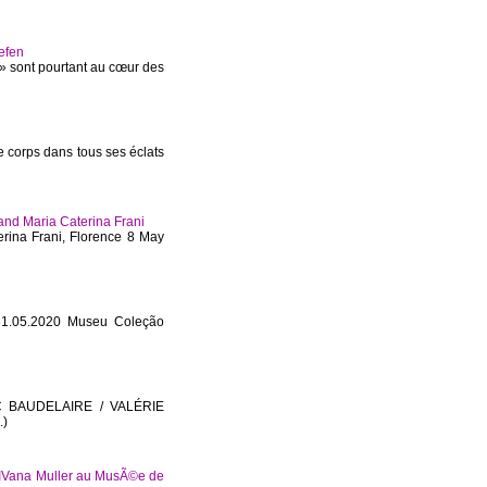
Gefen
s » sont pourtant au cœur des
 corps dans tous ses éclats
and Maria Caterina Frani
terina Frani, Florence 8 May
 31.05.2020 Museu Coleção
 BAUDELAIRE / VALÉRIE
.)
’IVana Muller au MusÃ©e de