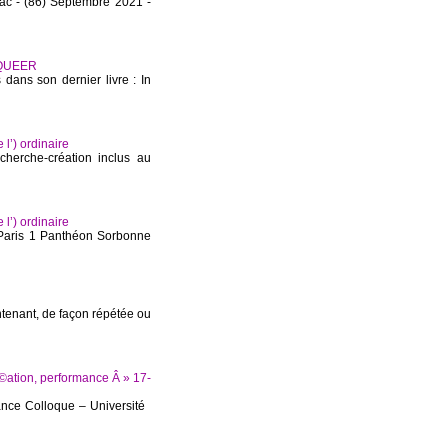
lac - (86) Septembre 2021 -
 QUEER
dans son dernier livre : In
’) ordinaire
herche-création inclus au
’) ordinaire
 Paris 1 Panthéon Sorbonne
ntenant, de façon répétée ou
©ation, performance Â » 17-
mance Colloque – Université