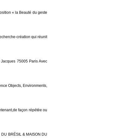
sition « la Beauté du geste
cherche-création qui réunit
st Jacques 75005 Paris Avec
ence Objects, Environments,
intenant,de façon répétée ou
N DU BRÉSIL & MAISON DU