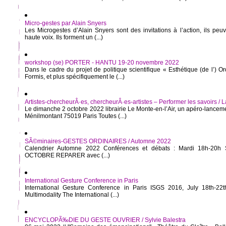
Micro-gestes par Alain Snyers
Les Microgestes d’Alain Snyers sont des invitations à l’action, ils peu
haute voix. Ils forment un (...)
workshop (se) PORTER - HANTU 19-20 novembre 2022
Dans le cadre du projet de politique scientifique « Esthétique (de l’) O
Formis, et plus spécifiquement le (...)
Artistes-chercheurÂ·es, chercheurÂ·es-artistes – Performer les savoirs /
Le dimanche 2 octobre 2022 librairie Le Monte-en-l’Air, un apéro-lancem
Ménilmontant 75019 Paris Toutes (...)
SÃ©minaires-GESTES ORDINAIRES / Automne 2022
Calendrier Automne 2022 Conférences et débats : Mardi 18h-20h 
OCTOBRE REPARER avec (...)
International Gesture Conference in Paris
International Gesture Conference in Paris ISGS 2016, July 18th-22
Multimodality The International (...)
ENCYCLOPÃ‰DIE DU GESTE OUVRIER / Sylvie Balestra