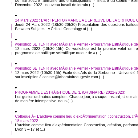
06 mai 2022 // "Semaine des émancipations" - Théâtre du Cloître - Bel
Décembre 2022 - nouveau travail de terrain (...)
24 Mars 2022 : L’ART PERFORMANCE A L’EPREUVE DE LA CRITIQUE
Jeudi 24 Mars 2022 (18h30-20h30) Présentation des questions traitées 
Between Subjects : A Critical Genealogy of (...)
workshop SE TENIR avec MÃ©lanie Perrier - Programme EsthÃ©tique (de l
12 mars 2022 (10h30-15h) Ce workshop est le premier volet en rec
programme de politique scientifique autour de « (...)
workshop SE TENIR avec MÃ©lanie Perrier - Programme EsthÃ©tique (de l
12 mars 2022 (10h30-15h) Ecole des Arts de la Sorbonne - Université
sur inscription à contact@laboratoiredugeste.com (...)
PROGRAMME L’ESTHÃ‰TIQUE DE (L’)ORDINAIRE (2022-2023)
Les gestes ordinaires comptent. Chaque jour, à chaque instant, ici et mai
de manière intempestive, nous (...)
Colloque Â« L’archive comme lieu d’expÃ©rimentation : construction, crÃ
18 mars 2022
L’archive comme lieu d’expérimentation Construction, création, perfor
Lyon 3 – 17 et (...)