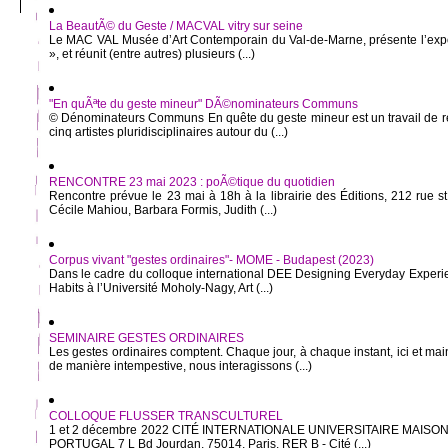
La BeautÃ© du Geste / MACVAL vitry sur seine
Le MAC VAL Musée d’Art Contemporain du Val-de-Marne, présente l’expo
», et réunit (entre autres) plusieurs (...)
"En quÃªte du geste mineur" DÃ©nominateurs Communs
© Dénominateurs Communs En quête du geste mineur est un travail de re
cinq artistes pluridisciplinaires autour du (...)
RENCONTRE 23 mai 2023 : poÃ©tique du quotidien
Rencontre prévue le 23 mai à 18h à la librairie des Éditions, 212 rue 
Cécile Mahiou, Barbara Formis, Judith (...)
Corpus vivant "gestes ordinaires"- MOME - Budapest (2023)
Dans le cadre du colloque international DEE Designing Everyday Experi
Habits à l’Université Moholy-Nagy, Art (...)
SEMINAIRE GESTES ORDINAIRES
Les gestes ordinaires comptent. Chaque jour, à chaque instant, ici et ma
de manière intempestive, nous interagissons (...)
COLLOQUE FLUSSER TRANSCULTUREL
1 et 2 décembre 2022 CITÉ INTERNATIONALE UNIVERSITAIRE MAISO
PORTUGAL 7 L Bd Jourdan, 75014, Paris. RER B - Cité (...)