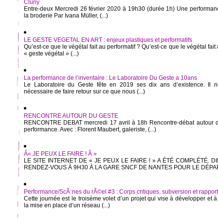
Cluny
Entre-deux Mercredi 26 février 2020 à 19h30 (durée 1h) Une performance
la broderie Par Ivana Müller, (...)
LE GESTE VEGETAL EN ART : enjeux plastiques et performatifs
Qu’est-ce que le végétal fait au performatif ? Qu’est-ce que le végétal fait 
« geste végétal » (...)
La performance de l’inventaire : Le Laboratoire Du Geste a 10ans
Le Laboratoire du Geste fête en 2019 ses dix ans d’existence. Il n
nécessaire de faire retour sur ce que nous (...)
RENCONTRE AUTOUR DU GESTE
RENCONTRE DEBAT mercredi 17 avril à 18h Rencontre-débat autour du 
performance. Avec : Florent Maubert, galeriste, (...)
Â« JE PEUX LE FAIRE ! Â »
LE SITE INTERNET DE « JE PEUX LE FAIRE ! » A ÉTÉ COMPLÉTÉ. D
RENDEZ-VOUS À 9H30 À LA GARE SNCF DE NANTES POUR LE DÉPART 
Performance/ScÃ¨nes du rÃ©el #3 : Corps critiques, subversion et rapport Ã
Cette journée est le troisème volet d’un projet qui vise à développer et 
la mise en place d’un réseau (...)