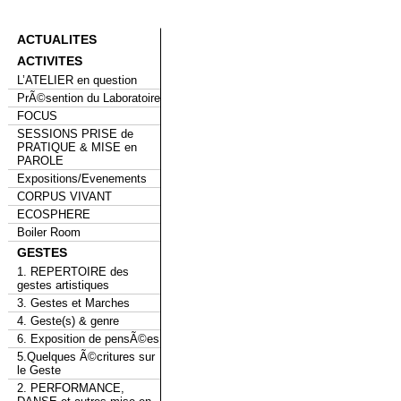
ACTUALITES
ACTIVITES
L’ATELIER en question
PrÃ©sention du Laboratoire
FOCUS
SESSIONS PRISE de
PRATIQUE & MISE en
PAROLE
Expositions/Evenements
CORPUS VIVANT
ECOSPHERE
Boiler Room
GESTES
1. REPERTOIRE des
gestes artistiques
3. Gestes et Marches
4. Geste(s) & genre
6. Exposition de pensÃ©es
5.Quelques Ã©critures sur
le Geste
2. PERFORMANCE,