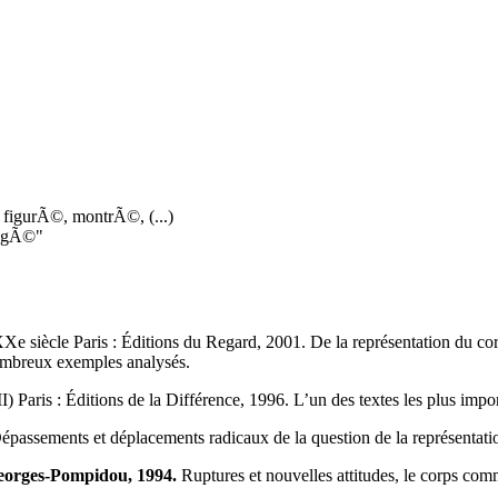
s figurÃ©, montrÃ©, (...)
gagÃ©"
e siècle Paris : Éditions du Regard, 2001. De la représentation du corp
nombreux exemples analysés.
I) Paris : Éditions de la Différence, 1996. L’un des textes les plus importan
ssements et déplacements radicaux de la question de la représentation
e Georges-Pompidou, 1994.
Ruptures et nouvelles attitudes, le corps comme