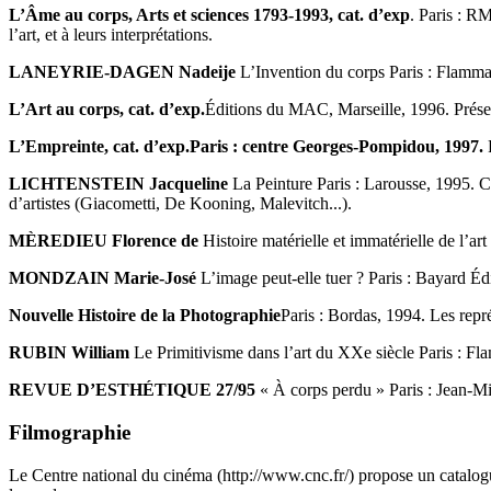
L’Âme au corps, Arts et sciences 1793-1993, cat. d’exp
. Paris : R
l’art, et à leurs interprétations.
LANEYRIE-DAGEN Nadeije
L’Invention du corps Paris : Flamma
L’Art au corps, cat. d’exp.
Éditions du MAC, Marseille, 1996. Présent
L’Empreinte, cat. d’exp.Paris : centre Georges-Pompidou, 1997.
P
LICHTENSTEIN Jacqueline
La Peinture Paris : Larousse, 1995. C
d’artistes (Giacometti, De Kooning, Malevitch...).
MÈREDIEU Florence de
Histoire matérielle et immatérielle de l’a
MONDZAIN Marie-José
L’image peut-elle tuer ? Paris : Bayard Éd
Nouvelle Histoire de la Photographie
Paris : Bordas, 1994. Les repr
RUBIN William
Le Primitivisme dans l’art du XXe siècle Paris : Fla
REVUE D’ESTHÉTIQUE 27/95
« À corps perdu » Paris : Jean-Mi
Filmographie
Le Centre national du cinéma (http://www.cnc.fr/) propose un catalogue