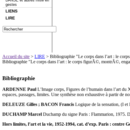
DANSE et autres mise en
gestes
LIENS
LIRE
Accueil du site
>
LIRE
> Bibliographie "Le corps dans l’art : le corp
Bibliographie "Le corps dans l’art : le corps figurÃ©, montrÃ©, en
Bibliographie
ARDENNE Paul
L’Image corps, Figures de l’humain dans l’art du XX
espaces, passages, limites. Une synthèse non exhaustive à partir de 
DELEUZE Gilles ; BACON Francis
Logique de la sensation, (I et I
DUCHAMP Marcel
Duchamp du signe Paris : Flammarion, 1975. Dépa
Hors limites, l’art et la vie, 1952-1994, cat. d’exp. Paris : centr